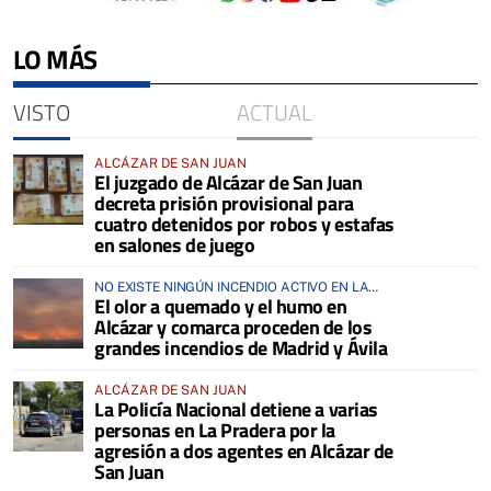
LO MÁS
VISTO
ACTUAL
ALCÁZAR DE SAN JUAN
El juzgado de Alcázar de San Juan
decreta prisión provisional para
cuatro detenidos por robos y estafas
en salones de juego
NO EXISTE NINGÚN INCENDIO ACTIVO EN LA
El olor a quemado y el humo en
COMARCA
Alcázar y comarca proceden de los
grandes incendios de Madrid y Ávila
ALCÁZAR DE SAN JUAN
La Policía Nacional detiene a varias
personas en La Pradera por la
agresión a dos agentes en Alcázar de
San Juan