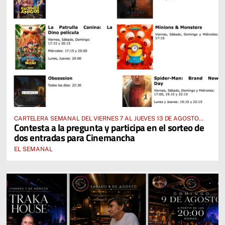
CARTELERA SEMANAL DEL VIERNES 7 AL JUEVES 13 DE AGOSTO
Contesta a la pregunta y participa en el sorteo de
2026
dos entradas para Cinemancha
EL SEMANAL