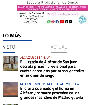
LO MÁS
VISTO
ACTUAL
ALCÁZAR DE SAN JUAN
El juzgado de Alcázar de San Juan
decreta prisión provisional para
cuatro detenidos por robos y estafas
en salones de juego
NO EXISTE NINGÚN INCENDIO ACTIVO EN LA
El olor a quemado y el humo en
COMARCA
Alcázar y comarca proceden de los
grandes incendios de Madrid y Ávila