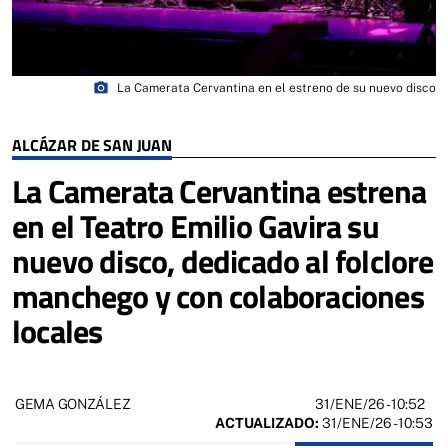
photo_camera
La Camerata Cervantina en el estreno de su nuevo disco
ALCÁZAR DE SAN JUAN
La Camerata Cervantina estrena
en el Teatro Emilio Gavira su
nuevo disco, dedicado al folclore
manchego y con colaboraciones
locales
31/ENE/26
- 10:52
GEMA GONZÁLEZ
ACTUALIZADO:
31/ENE/26 - 10:53