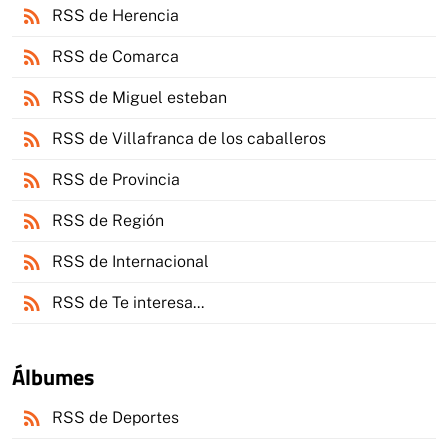
rss_feed
RSS de Herencia
rss_feed
RSS de Comarca
rss_feed
RSS de Miguel esteban
rss_feed
RSS de Villafranca de los caballeros
rss_feed
RSS de Provincia
rss_feed
RSS de Región
rss_feed
RSS de Internacional
rss_feed
RSS de Te interesa...
Álbumes
rss_feed
RSS de Deportes