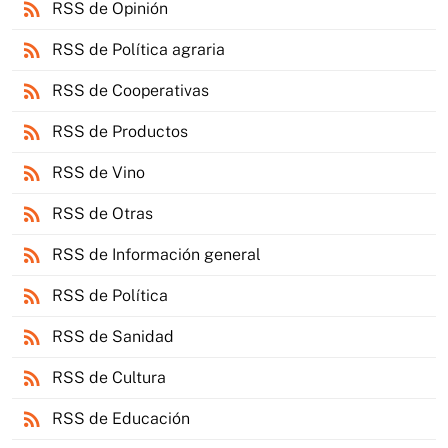
rss_feed
RSS de Opinión
rss_feed
RSS de Política agraria
rss_feed
RSS de Cooperativas
rss_feed
RSS de Productos
rss_feed
RSS de Vino
rss_feed
RSS de Otras
rss_feed
RSS de Información general
rss_feed
RSS de Política
rss_feed
RSS de Sanidad
rss_feed
RSS de Cultura
rss_feed
RSS de Educación