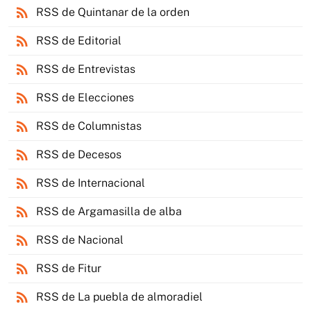
rss_feed
RSS de Quintanar de la orden
rss_feed
RSS de Editorial
rss_feed
RSS de Entrevistas
rss_feed
RSS de Elecciones
rss_feed
RSS de Columnistas
rss_feed
RSS de Decesos
rss_feed
RSS de Internacional
rss_feed
RSS de Argamasilla de alba
rss_feed
RSS de Nacional
rss_feed
RSS de Fitur
rss_feed
RSS de La puebla de almoradiel