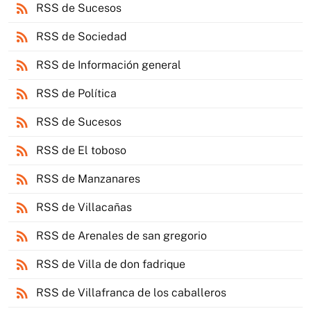
rss_feed
RSS de Sucesos
rss_feed
RSS de Sociedad
rss_feed
RSS de Información general
rss_feed
RSS de Política
rss_feed
RSS de Sucesos
rss_feed
RSS de El toboso
rss_feed
RSS de Manzanares
rss_feed
RSS de Villacañas
rss_feed
RSS de Arenales de san gregorio
rss_feed
RSS de Villa de don fadrique
rss_feed
RSS de Villafranca de los caballeros