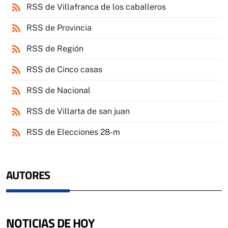
rss_feed
RSS de Villafranca de los caballeros
rss_feed
RSS de Provincia
rss_feed
RSS de Región
rss_feed
RSS de Cinco casas
rss_feed
RSS de Nacional
rss_feed
RSS de Villarta de san juan
rss_feed
RSS de Elecciones 28-m
AUTORES
NOTICIAS DE HOY