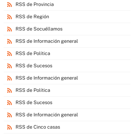
rss_feed
RSS de Provincia
rss_feed
RSS de Región
rss_feed
RSS de Socuéllamos
rss_feed
RSS de Información general
rss_feed
RSS de Política
rss_feed
RSS de Sucesos
rss_feed
RSS de Información general
rss_feed
RSS de Política
rss_feed
RSS de Sucesos
rss_feed
RSS de Información general
rss_feed
RSS de Cinco casas