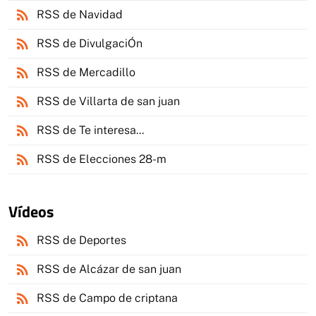
rss_feed
RSS de Navidad
rss_feed
RSS de DivulgaciÓn
rss_feed
RSS de Mercadillo
rss_feed
RSS de Villarta de san juan
rss_feed
RSS de Te interesa...
rss_feed
RSS de Elecciones 28-m
Vídeos
rss_feed
RSS de Deportes
rss_feed
RSS de Alcázar de san juan
rss_feed
RSS de Campo de criptana