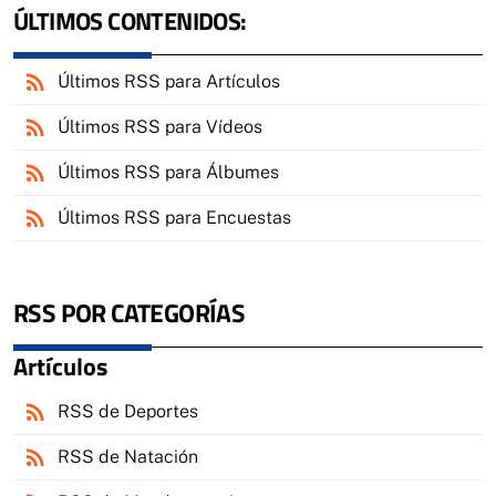
ÚLTIMOS CONTENIDOS:
rss_feed
Últimos RSS para Artículos
rss_feed
Últimos RSS para Vídeos
rss_feed
Últimos RSS para Álbumes
rss_feed
Últimos RSS para Encuestas
RSS POR CATEGORÍAS
Artículos
rss_feed
RSS de Deportes
rss_feed
RSS de Natación