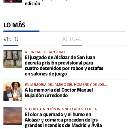
edición
LO MÁS
VISTO
ACTUAL
ALCÁZAR DE SAN JUAN
El juzgado de Alcázar de San Juan
decreta prisión provisional para
cuatro detenidos por robos y estafas
en salones de juego
EN MEMORIA DEL AMIGO DEL HOMBRE Y DE LOS
A la memoria del Doctor Manuel
ANIMALES
Bujaldón Arredondo
NO EXISTE NINGÚN INCENDIO ACTIVO EN LA
El olor a quemado y el humo en
COMARCA
Alcázar y comarca proceden de los
grandes incendios de Madrid y Ávila