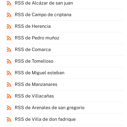
rss_feed
RSS de Alcázar de san juan
rss_feed
RSS de Campo de criptana
rss_feed
RSS de Herencia
rss_feed
RSS de Pedro muñoz
rss_feed
RSS de Comarca
rss_feed
RSS de Tomelloso
rss_feed
RSS de Miguel esteban
rss_feed
RSS de Manzanares
rss_feed
RSS de Villacañas
rss_feed
RSS de Arenales de san gregorio
rss_feed
RSS de Villa de don fadrique