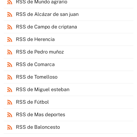
rss_feed
RSS de Mundo agrario
rss_feed
RSS de Alcázar de san juan
rss_feed
RSS de Campo de criptana
rss_feed
RSS de Herencia
rss_feed
RSS de Pedro muñoz
rss_feed
RSS de Comarca
rss_feed
RSS de Tomelloso
rss_feed
RSS de Miguel esteban
rss_feed
RSS de Fútbol
rss_feed
RSS de Mas deportes
rss_feed
RSS de Baloncesto