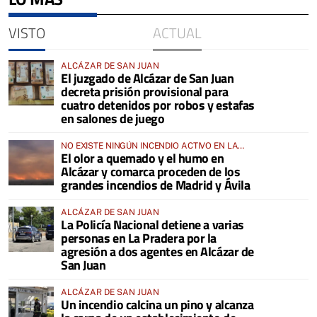
VISTO
ACTUAL
ALCÁZAR DE SAN JUAN
El juzgado de Alcázar de San Juan
decreta prisión provisional para
cuatro detenidos por robos y estafas
en salones de juego
NO EXISTE NINGÚN INCENDIO ACTIVO EN LA
El olor a quemado y el humo en
COMARCA
Alcázar y comarca proceden de los
grandes incendios de Madrid y Ávila
ALCÁZAR DE SAN JUAN
La Policía Nacional detiene a varias
personas en La Pradera por la
agresión a dos agentes en Alcázar de
San Juan
ALCÁZAR DE SAN JUAN
Un incendio calcina un pino y alcanza