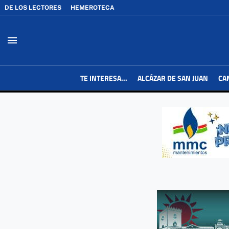
DE LOS LECTORES
HEMEROTECA
menu
TE INTERESA...
ALCÁZAR DE SAN JUAN
CA