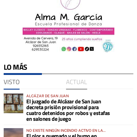
LO MÁS
VISTO
ACTUAL
ALCÁZAR DE SAN JUAN
El juzgado de Alcázar de San Juan
decreta prisión provisional para
cuatro detenidos por robos y estafas
en salones de juego
NO EXISTE NINGÚN INCENDIO ACTIVO EN LA
El olor a quemado y el humo en
COMARCA