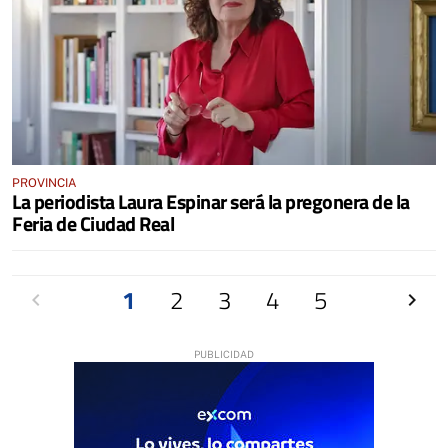
PROVINCIA
La periodista Laura Espinar será la pregonera de la
Feria de Ciudad Real
Anterior
1
2
3
4
5
Siguien