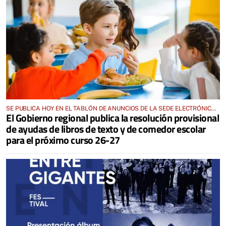
SE PUBLICA HOY EN EL TABLÓN DE ANUNCIOS DE LA SEDE ELECTRÓNICA
El Gobierno regional publica la resolución provisional
DE LA JUNTA DE COMUNIDADES Y EN EL PORTAL DE EDUCACIÓN DE
CASTILLA-LA MANCHA
de ayudas de libros de texto y de comedor escolar
para el próximo curso 26-27