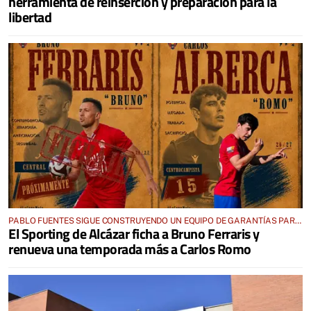
herramienta de reinserción y preparación para la
libertad
PABLO FUENTES SIGUE CONSTRUYENDO UN EQUIPO DE GARANTÍAS PARA
El Sporting de Alcázar ficha a Bruno Ferraris y
UNA TEMPORADA EXIGENTE
renueva una temporada más a Carlos Romo