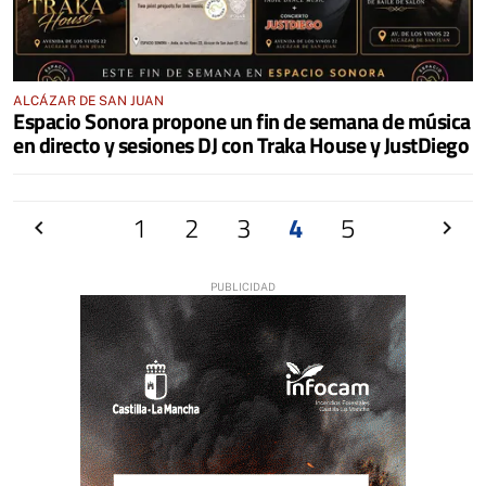
ALCÁZAR DE SAN JUAN
Espacio Sonora propone un fin de semana de música
en directo y sesiones DJ con Traka House y JustDiego
Anterior
1
2
3
4
5
Siguien