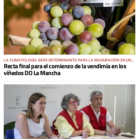
LA CLIMATOLOGÍA SERÁ DETERMINANTE PARA LA MADURACIÓN EN UNA
Recta final para el comienzo de la vendimia en los
VENDIMIA QUE SE PREVÉ ADELANTADA
viñedos DO La Mancha