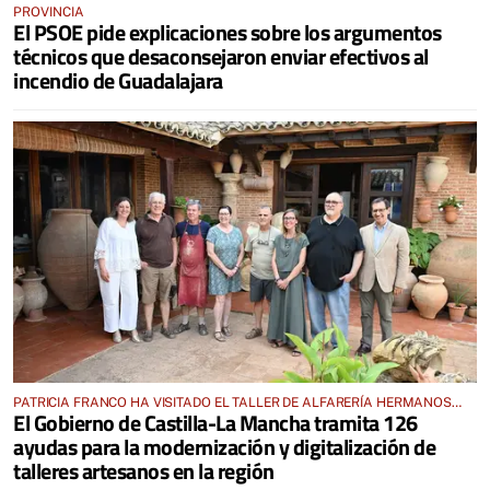
PROVINCIA
El PSOE pide explicaciones sobre los argumentos
técnicos que desaconsejaron enviar efectivos al
incendio de Guadalajara
PATRICIA FRANCO HA VISITADO EL TALLER DE ALFARERÍA HERMANOS
El Gobierno de Castilla-La Mancha tramita 126
PEÑO EN VILLAFRANCA DE LOS CABALLEROS
ayudas para la modernización y digitalización de
talleres artesanos en la región