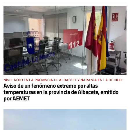
NIVEL ROJO EN LA PROVINCIA DE ALBACETE Y NARANJA EN LA DE CIUDAD
Aviso de un fenómeno extremo por altas
REAL
temperaturas en la provincia de Albacete, emitido
por AEMET