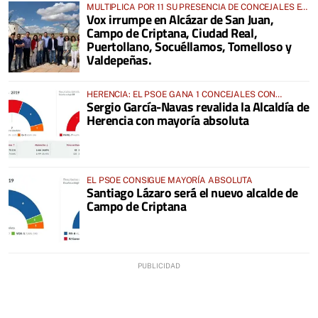
MULTIPLICA POR 11 SU PRESENCIA DE CONCEJALES EN
Vox irrumpe en Alcázar de San Juan,
CIUDAD REAL
Campo de Criptana, Ciudad Real,
Puertollano, Socuéllamos, Tomelloso y
Valdepeñas.
HERENCIA: EL PSOE GANA 1 CONCEJALES CON
Sergio García-Navas revalida la Alcaldía de
RESPECTO A 2015, PASA DE 7 A 8
Herencia con mayoría absoluta
EL PSOE CONSIGUE MAYORÍA ABSOLUTA
Santiago Lázaro será el nuevo alcalde de
Campo de Criptana