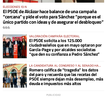
ELECCIONES 10-N
El PSOE de Alcázar hace balance de una campaña
“cercana” y pide el voto para Sánchez “porque es el
único partido con ideas y de asegurar el desbloqueo”
G.G.G.
VALORACIÓN CAMPAÑA ELECTORAL
El PSOE solicita a los 125.000
ciudadrealeños que en mayo optaron por
García-Page y por alcaldes socialistas
“que den su confianza a Pedro Sánchez”
LA CANDIDATURA AL CONGRESO Y AL SENADO HA
Romero califica de “tragedia” los datos
VISITADO VARIOS COMERCIOS DE ALCÁZAR DE SAN
del paro y recuerda que las recetas del
JUAN
PSOE siempre dejan más desempleo, más
deuda e impuestos más altos