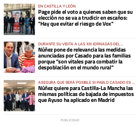
EN CASTILLA Y LEÓN
Page pide el voto a quienes saben que su
elección no se va a trudicir en escaños:
"Hay que evitar el riesgo de Vox"
DURANTE SU VISITA A LAS XIII JORNADAS DEL
Núñez pone de relevancia las medidas
AZAFRÁN DE MADRIDEJOS (TOLEDO)
anunciadas por Casado para las familias
porque “son vitales para combatir la
despoblación en el mundo rural”
ASEGURA QUE SERÁ POSIBLE SI PABLO CASADO ES EL
Núñez quiere para Castilla-La Mancha las
PRÓXIMO PRESIDENTE DEL GOBIERNO DE ESPAÑA
mismas políticas de bajada de impuestos
que Ayuso ha aplicado en Madrid