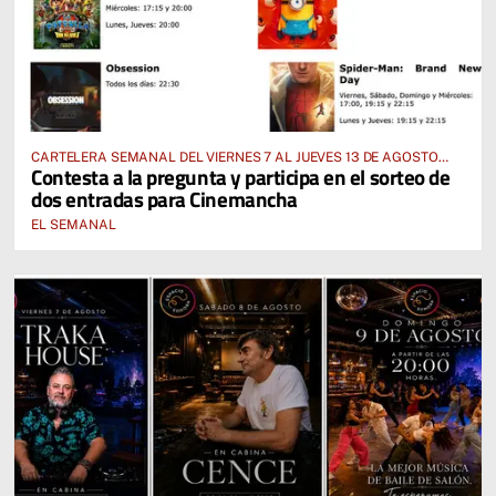
CARTELERA SEMANAL DEL VIERNES 7 AL JUEVES 13 DE AGOSTO
Contesta a la pregunta y participa en el sorteo de
2026
dos entradas para Cinemancha
EL SEMANAL