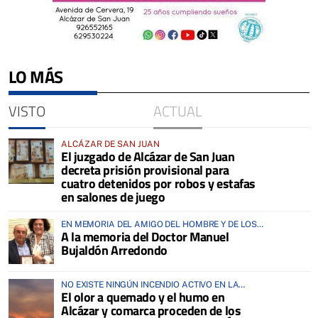
LO MÁS
VISTO
ACTUAL
ALCÁZAR DE SAN JUAN
El juzgado de Alcázar de San Juan
decreta prisión provisional para
cuatro detenidos por robos y estafas
en salones de juego
EN MEMORIA DEL AMIGO DEL HOMBRE Y DE LOS
A la memoria del Doctor Manuel
ANIMALES
Bujaldón Arredondo
NO EXISTE NINGÚN INCENDIO ACTIVO EN LA
El olor a quemado y el humo en
COMARCA
Alcázar y comarca proceden de los