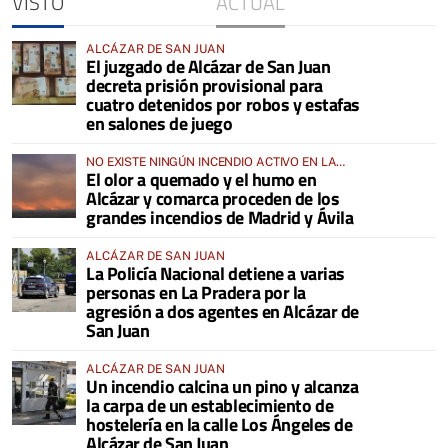
VISTO
ACTUAL
ALCÁZAR DE SAN JUAN
El juzgado de Alcázar de San Juan
decreta prisión provisional para
cuatro detenidos por robos y estafas
en salones de juego
NO EXISTE NINGÚN INCENDIO ACTIVO EN LA
El olor a quemado y el humo en
COMARCA
Alcázar y comarca proceden de los
grandes incendios de Madrid y Ávila
ALCÁZAR DE SAN JUAN
La Policía Nacional detiene a varias
personas en La Pradera por la
agresión a dos agentes en Alcázar de
San Juan
ALCÁZAR DE SAN JUAN
Un incendio calcina un pino y alcanza
la carpa de un establecimiento de
hostelería en la calle Los Ángeles de
Alcázar de San Juan