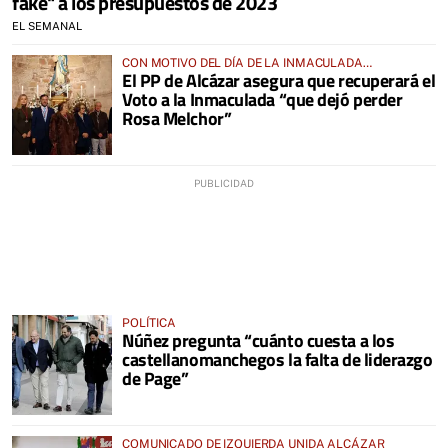
fake" a los presupuestos de 2023
EL SEMANAL
CON MOTIVO DEL DÍA DE LA INMACULADA
El PP de Alcázar asegura que recuperará el
CONCEPCIÓN EN LA IGLESIA DE SAN FRANCISCO
Voto a la Inmaculada “que dejó perder
Rosa Melchor”
POLÍTICA
Núñez pregunta “cuánto cuesta a los
castellanomanchegos la falta de liderazgo
de Page”
COMUNICADO DE IZQUIERDA UNIDA ALCÁZAR