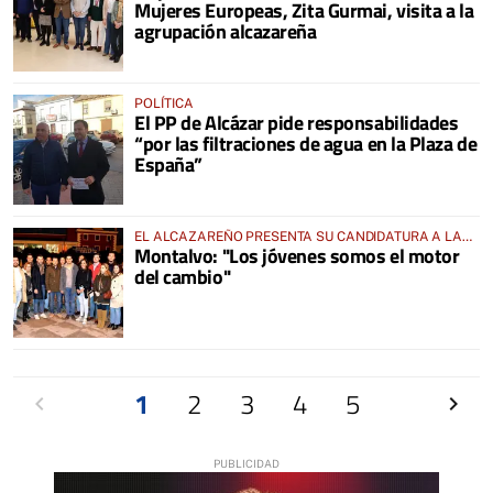
Mujeres Europeas, Zita Gurmai, visita a la
agrupación alcazareña
POLÍTICA
El PP de Alcázar pide responsabilidades
“por las filtraciones de agua en la Plaza de
España”
EL ALCAZAREÑO PRESENTA SU CANDIDATURA A LA
Montalvo: "Los jóvenes somos el motor
PRESIDENCIA DE NNGG EN CLM
del cambio"
Anterior
1
2
3
4
5
Siguien