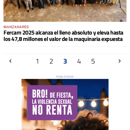
MANZANARES
Fercam 2025 alcanza el lleno absoluto y eleva hasta
los 47,8 millones el valor de la maquinaria expuesta
Anterior
1
2
3
4
5
Siguien