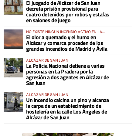
El juzgado de Alcázar de San Juan
decreta prisión provisional para
cuatro detenidos por robos y estafas
en salones de juego
NO EXISTE NINGÚN INCENDIO ACTIVO EN LA
El olor a quemado y el humo en
COMARCA
Alcázar y comarca proceden de los
grandes incendios de Madrid y Ávila
ALCÁZAR DE SAN JUAN
La Policía Nacional detiene a varias
personas en La Pradera por la
agresión a dos agentes en Alcázar de
San Juan
ALCÁZAR DE SAN JUAN
Un incendio calcina un pino y alcanza
la carpa de un establecimiento de
hostelería en la calle Los Ángeles de
Alcázar de San Juan