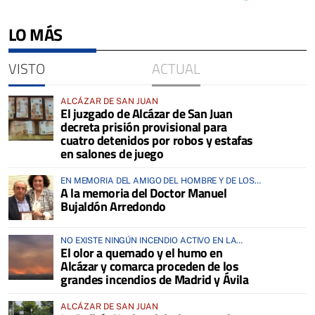
LO MÁS
VISTO
ACTUAL
ALCÁZAR DE SAN JUAN
El juzgado de Alcázar de San Juan
decreta prisión provisional para
cuatro detenidos por robos y estafas
en salones de juego
EN MEMORIA DEL AMIGO DEL HOMBRE Y DE LOS
A la memoria del Doctor Manuel
ANIMALES
Bujaldón Arredondo
NO EXISTE NINGÚN INCENDIO ACTIVO EN LA
El olor a quemado y el humo en
COMARCA
Alcázar y comarca proceden de los
grandes incendios de Madrid y Ávila
ALCÁZAR DE SAN JUAN