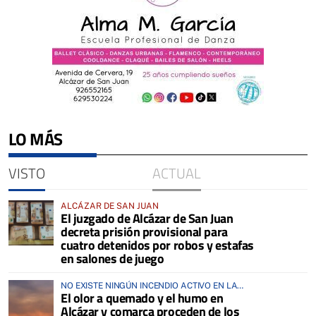
LO MÁS
VISTO
ACTUAL
ALCÁZAR DE SAN JUAN
El juzgado de Alcázar de San Juan
decreta prisión provisional para
cuatro detenidos por robos y estafas
en salones de juego
NO EXISTE NINGÚN INCENDIO ACTIVO EN LA
El olor a quemado y el humo en
COMARCA
Alcázar y comarca proceden de los