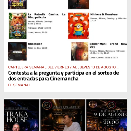
CARTELERA SEMANAL DEL VIERNES 7 AL JUEVES 13 DE AGOSTO
Contesta a la pregunta y participa en el sorteo de
2026
dos entradas para Cinemancha
EL SEMANAL