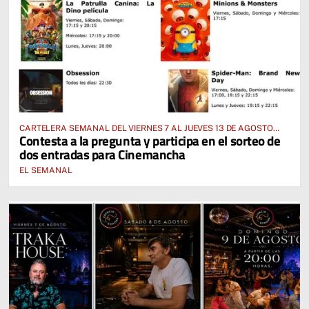
CARTELERA SEMANAL DEL VIERNES 7 AL JUEVES 13 DE AGOSTO
Contesta a la pregunta y participa en el sorteo de
2026
dos entradas para Cinemancha
EL SEMANAL