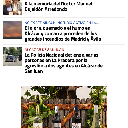
A la memoria del Doctor Manuel
ANIMALES
Bujaldón Arredondo
NO EXISTE NINGÚN INCENDIO ACTIVO EN LA
El olor a quemado y el humo en
COMARCA
Alcázar y comarca proceden de los
grandes incendios de Madrid y Ávila
ALCÁZAR DE SAN JUAN
La Policía Nacional detiene a varias
personas en La Pradera por la
agresión a dos agentes en Alcázar de
San Juan