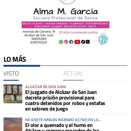
LO MÁS
VISTO
ACTUAL
ALCÁZAR DE SAN JUAN
El juzgado de Alcázar de San Juan
decreta prisión provisional para
cuatro detenidos por robos y estafas
en salones de juego
NO EXISTE NINGÚN INCENDIO ACTIVO EN LA
El olor a quemado y el humo en
COMARCA
Alcázar y comarca proceden de los