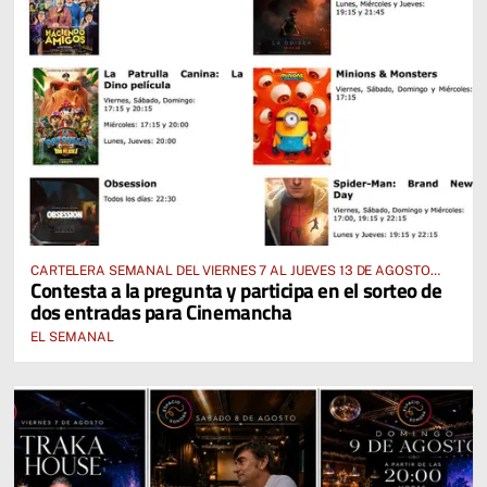
CARTELERA SEMANAL DEL VIERNES 7 AL JUEVES 13 DE AGOSTO
Contesta a la pregunta y participa en el sorteo de
2026
dos entradas para Cinemancha
EL SEMANAL