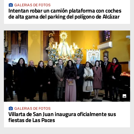
photo_camera
GALERIAS DE FOTOS
Intentan robar un camión plataforma con coches
de alta gama del parking del polígono de Alcázar
photo
photo_camera
GALERIAS DE FOTOS
Villarta de San Juan inaugura oficialmente sus
fiestas de Las Paces