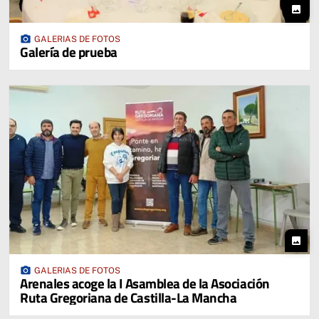
photo
photo_camera
GALERIAS DE FOTOS
Galería de prueba
photo
photo_camera
GALERIAS DE FOTOS
Arenales acoge la I Asamblea de la Asociación
Ruta Gregoriana de Castilla-La Mancha