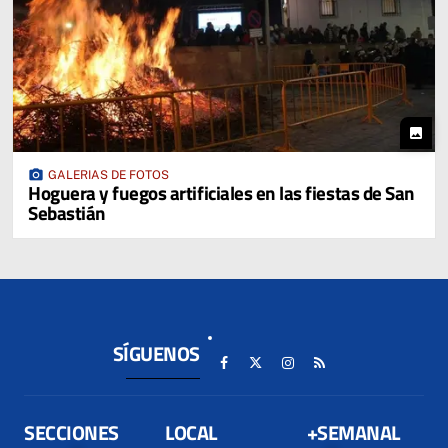
photo
photo_camera
GALERIAS DE FOTOS
Hoguera y fuegos artificiales en las fiestas de San
Sebastián
SÍGUENOS
SECCIONES
LOCAL
+SEMANAL