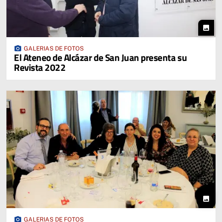
photo
photo_camera
GALERIAS DE FOTOS
El Ateneo de Alcázar de San Juan presenta su
Revista 2022
photo
photo_camera
GALERIAS DE FOTOS