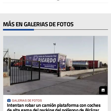
MÁS EN GALERIAS DE FOTOS
photo
photo_camera
GALERIAS DE FOTOS
Intentan robar un camión plataforma con coches
de alta gama del parking del polígono de Alcázar