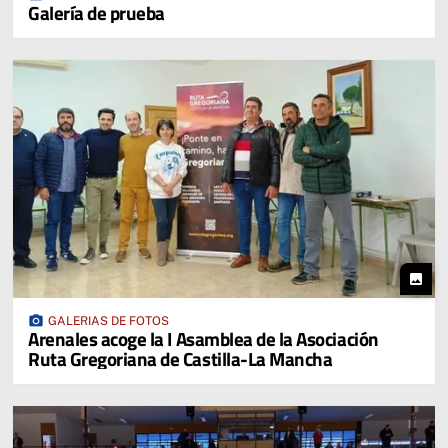
Galería de prueba
photo
photo_camera
GALERIAS DE FOTOS
Arenales acoge la I Asamblea de la Asociación
Ruta Gregoriana de Castilla-La Mancha