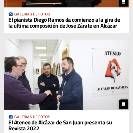
photo
photo_camera
GALERIAS DE FOTOS
El pianista Diego Ramos da comienzo a la gira de
la última composición de José Zárate en Alcázar
photo
photo_camera
GALERIAS DE FOTOS
El Ateneo de Alcázar de San Juan presenta su
Revista 2022