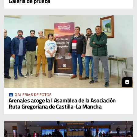
Galería de prueba
photo
photo_camera
GALERIAS DE FOTOS
Arenales acoge la I Asamblea de la Asociación
Ruta Gregoriana de Castilla-La Mancha