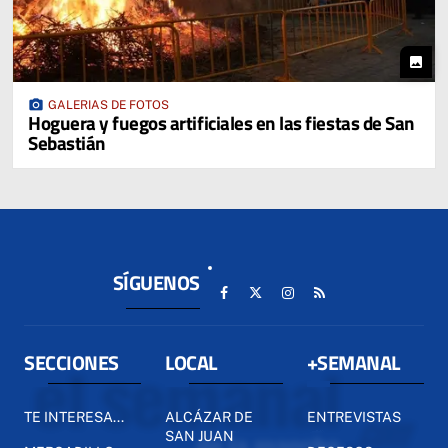
photo
photo_camera
GALERIAS DE FOTOS
Hoguera y fuegos artificiales en las fiestas de San
Sebastián
SÍGUENOS
SECCIONES
LOCAL
+SEMANAL
TE INTERESA...
ALCÁZAR DE
ENTREVISTAS
SAN JUAN