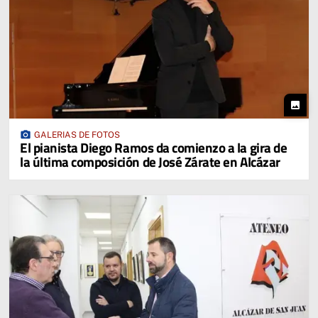
photo
photo_camera
GALERIAS DE FOTOS
El pianista Diego Ramos da comienzo a la gira de
la última composición de José Zárate en Alcázar