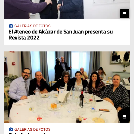
photo
photo_camera
GALERIAS DE FOTOS
El Ateneo de Alcázar de San Juan presenta su
Revista 2022
photo
photo_camera
GALERIAS DE FOTOS