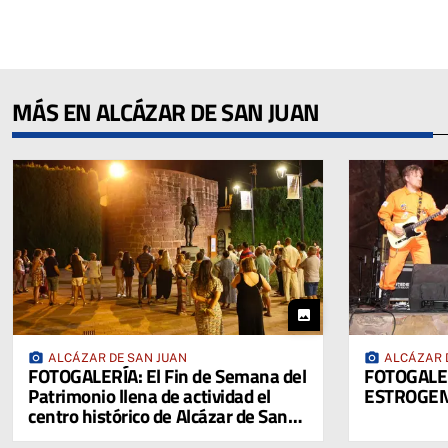
MÁS EN ALCÁZAR DE SAN JUAN
photo
photo_camera
photo_camera
ALCÁZAR DE SAN JUAN
ALCÁZAR 
FOTOGALERÍA: El Fin de Semana del
FOTOGALER
Patrimonio llena de actividad el
ESTROGEN
centro histórico de Alcázar de San
Juan