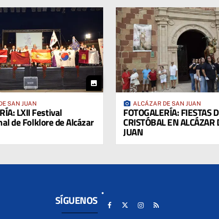
photo
photo_camera
DE SAN JUAN
ALCÁZAR DE SAN JUAN
A: LXII Festival
FOTOGALERÍA: FIESTAS 
nal de Folklore de Alcázar
CRISTÓBAL EN ALCÁZAR 
JUAN
SÍGUENOS