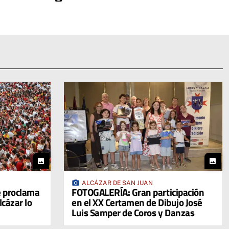
photo
photo
photo_camera
ALCÁZAR DE SAN JUAN
 proclama
FOTOGALERÍA: Gran participación
cázar lo
en el XX Certamen de Dibujo José
Luis Samper de Coros y Danzas