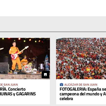
photo
photo_camera
DE SAN JUAN
ALCÁZAR DE SAN JUAN
ÍA. Concierto
FOTOGALERIA: España se
UINAS y GAGARINS
campeona del mundo y Al
celebra