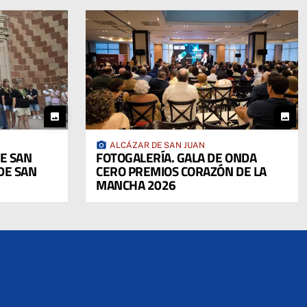
photo
photo
photo_camera
ALCÁZAR DE SAN JUAN
DE SAN
FOTOGALERÍA. GALA DE ONDA
DE SAN
CERO PREMIOS CORAZÓN DE LA
MANCHA 2026