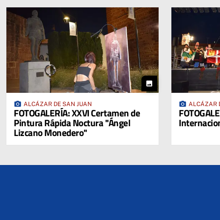
photo
photo_camera
photo_camera
ALCÁZAR DE SAN JUAN
ALCÁZAR 
FOTOGALERÍA: XXVI Certamen de
FOTOGALERÍ
Pintura Rápida Noctura "Ángel
Internacio
Lizcano Monedero"