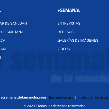
L
+SEMANAL
AR DE SAN JUAN
ENTREVISTAS
 DE CRIPTANA
DECESOS
RCA
GALERÍAS DE IMÁGENES
NCIA
VÍDEOS
N
elsemanaldelamancha.com
|
Términos de uso
|
Protección de datos
© 2023 | Todos los derechos reservados