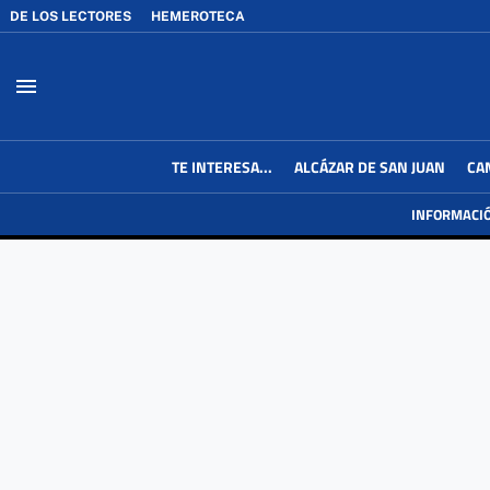
DE LOS LECTORES
HEMEROTECA
menu
TE INTERESA...
ALCÁZAR DE SAN JUAN
CA
INFORMACI