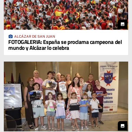
photo
photo_camera
ALCÁZAR DE SAN JUAN
FOTOGALERIA: España se proclama campeona del
mundo y Alcázar lo celebra
photo