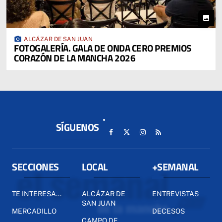
photo
photo_camera
ALCÁZAR DE SAN JUAN
FOTOGALERÍA. GALA DE ONDA CERO PREMIOS
CORAZÓN DE LA MANCHA 2026
SÍGUENOS
SECCIONES
LOCAL
+SEMANAL
TE INTERESA...
ALCÁZAR DE
ENTREVISTAS
SAN JUAN
MERCADILLO
DECESOS
CAMPO DE