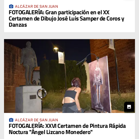
photo_camera
ALCÁZAR DE SAN JUAN
FOTOGALERÍA: Gran participación en el XX
Certamen de Dibujo José Luis Samper de Coros y
Danzas
photo
photo_camera
ALCÁZAR DE SAN JUAN
FOTOGALERÍA: XXVI Certamen de Pintura Rápida
Noctura "Ángel Lizcano Monedero"