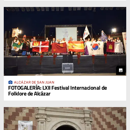
photo
photo_camera
ALCÁZAR DE SAN JUAN
FOTOGALERÍA: LXII Festival Internacional de
Folklore de Alcázar