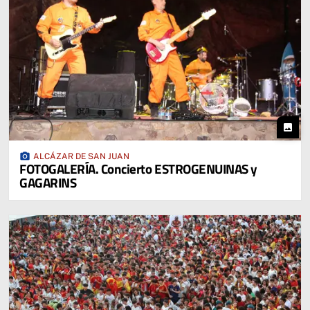
photo
photo_camera
ALCÁZAR DE SAN JUAN
FOTOGALERÍA. Concierto ESTROGENUINAS y
GAGARINS