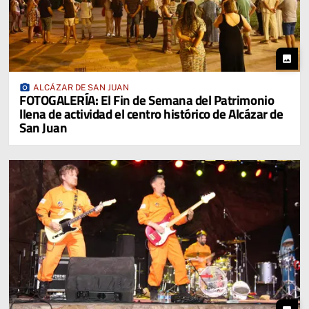
photo
photo_camera
ALCÁZAR DE SAN JUAN
FOTOGALERÍA: El Fin de Semana del Patrimonio
llena de actividad el centro histórico de Alcázar de
San Juan