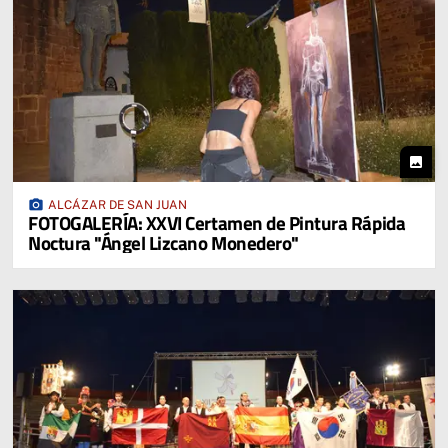
photo
photo_camera
ALCÁZAR DE SAN JUAN
FOTOGALERÍA: XXVI Certamen de Pintura Rápida
Noctura "Ángel Lizcano Monedero"