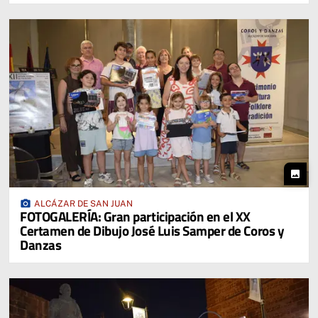
photo
photo_camera
ALCÁZAR DE SAN JUAN
FOTOGALERÍA: Gran participación en el XX
Certamen de Dibujo José Luis Samper de Coros y
Danzas