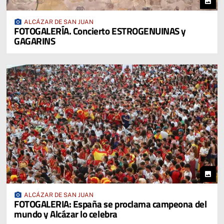
photo
photo_camera
ALCÁZAR DE SAN JUAN
FOTOGALERÍA. Concierto ESTROGENUINAS y
GAGARINS
photo
photo_camera
ALCÁZAR DE SAN JUAN
FOTOGALERIA: España se proclama campeona del
mundo y Alcázar lo celebra