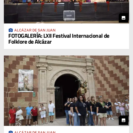
photo
photo_camera
ALCÁZAR DE SAN JUAN
FOTOGALERÍA: LXII Festival Internacional de
Folklore de Alcázar
photo
photo_camera
ALCÁZAR DE SAN JUAN