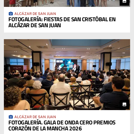
photo
photo_camera
ALCÁZAR DE SAN JUAN
FOTOGALERÍA: FIESTAS DE SAN CRISTÓBAL EN
ALCÁZAR DE SAN JUAN
photo
photo_camera
ALCÁZAR DE SAN JUAN
FOTOGALERÍA. GALA DE ONDA CERO PREMIOS
CORAZÓN DE LA MANCHA 2026