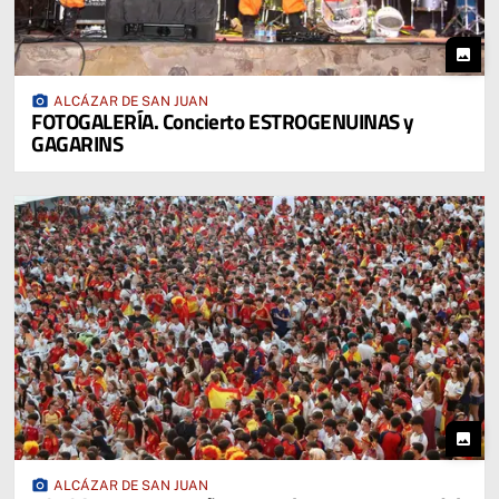
photo
photo_camera
ALCÁZAR DE SAN JUAN
FOTOGALERÍA. Concierto ESTROGENUINAS y
GAGARINS
photo
photo_camera
ALCÁZAR DE SAN JUAN