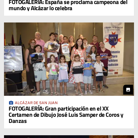
FOTOGALERIA: España se proclama campeona del
mundo y Alcázar lo celebra
photo
photo_camera
ALCÁZAR DE SAN JUAN
FOTOGALERÍA: Gran participación en el XX
Certamen de Dibujo José Luis Samper de Coros y
Danzas