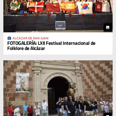
photo
photo_camera
ALCÁZAR DE SAN JUAN
FOTOGALERÍA: LXII Festival Internacional de
Folklore de Alcázar