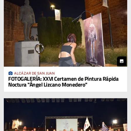
photo
photo_camera
ALCÁZAR DE SAN JUAN
FOTOGALERÍA: XXVI Certamen de Pintura Rápida
Noctura "Ángel Lizcano Monedero"