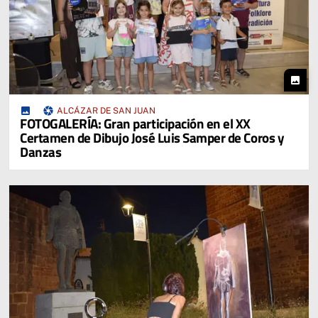
photo
photo_camera
ALCÁZAR DE SAN JUAN
FOTOGALERÍA: Gran participación en el XX
Certamen de Dibujo José Luis Samper de Coros y
Danzas