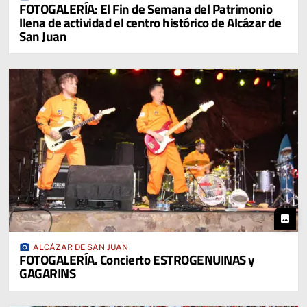
FOTOGALERÍA: El Fin de Semana del Patrimonio
llena de actividad el centro histórico de Alcázar de
San Juan
photo
photo_camera
ALCÁZAR DE SAN JUAN
FOTOGALERÍA. Concierto ESTROGENUINAS y
GAGARINS