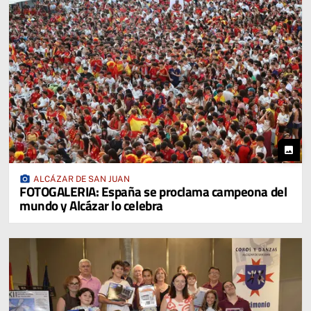
photo
photo_camera
ALCÁZAR DE SAN JUAN
FOTOGALERIA: España se proclama campeona del
mundo y Alcázar lo celebra