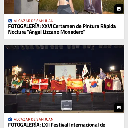
photo
photo_camera
ALCÁZAR DE SAN JUAN
FOTOGALERÍA: XXVI Certamen de Pintura Rápida
Noctura "Ángel Lizcano Monedero"
photo
photo_camera
ALCÁZAR DE SAN JUAN
FOTOGALERÍA: LXII Festival Internacional de