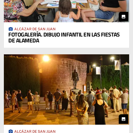
photo
photo_camera
ALCÁZAR DE SAN JUAN
FOTOGALERÍA. DIBUJO INFANTIL EN LAS FIESTAS
DE ALAMEDA
photo
photo_camera
ALCÁZAR DE SAN JUAN