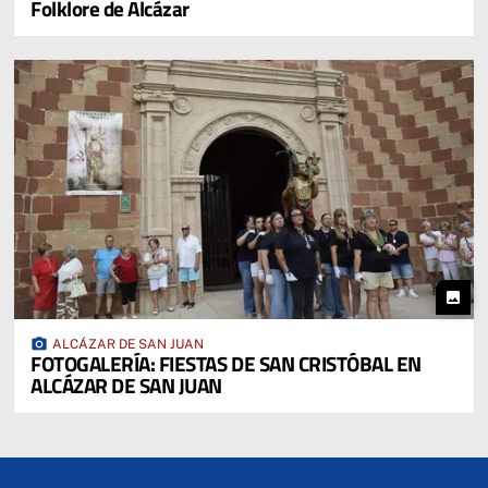
Folklore de Alcázar
photo
photo_camera
ALCÁZAR DE SAN JUAN
FOTOGALERÍA: FIESTAS DE SAN CRISTÓBAL EN
ALCÁZAR DE SAN JUAN