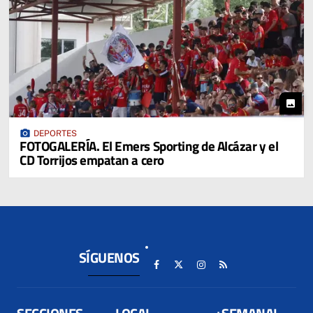
photo
photo_camera
DEPORTES
FOTOGALERÍA. El Emers Sporting de Alcázar y el
CD Torrijos empatan a cero
SÍGUENOS