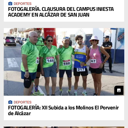
photo_camera
DEPORTES
FOTOGALERÍA. CLAUSURA DEL CAMPUS INIESTA
ACADEMY EN ALCÁZAR DE SAN JUAN
photo
photo_camera
DEPORTES
FOTOGALERÍA: XII Subida a los Molinos El Porvenir
de Alcázar