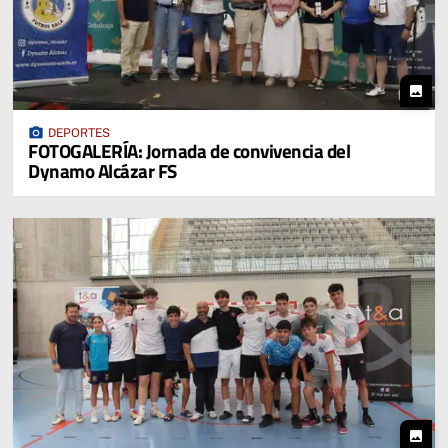
photo
photo_camera
DEPORTES
FOTOGALERÍA: Jornada de convivencia del
Dynamo Alcázar FS
photo