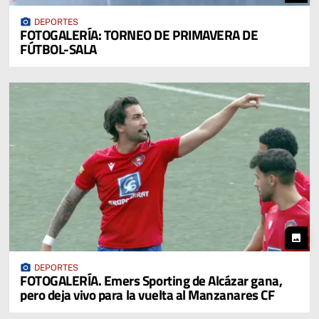
photo_camera
DEPORTES
FOTOGALERÍA: TORNEO DE PRIMAVERA DE
FÚTBOL-SALA
photo
photo_camera
DEPORTES
FOTOGALERÍA. Emers Sporting de Alcázar gana,
pero deja vivo para la vuelta al Manzanares CF