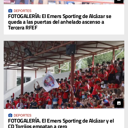
photo_camera
DEPORTES
FOTOGALERÍA: El Emers Sporting de Alcázar se
queda a las puertas del anhelado ascenso a
Tercera RFEF
photo
photo_camera
DEPORTES
FOTOGALERÍA. El Emers Sporting de Alcázar y el
CD Torrijos empatan a cero