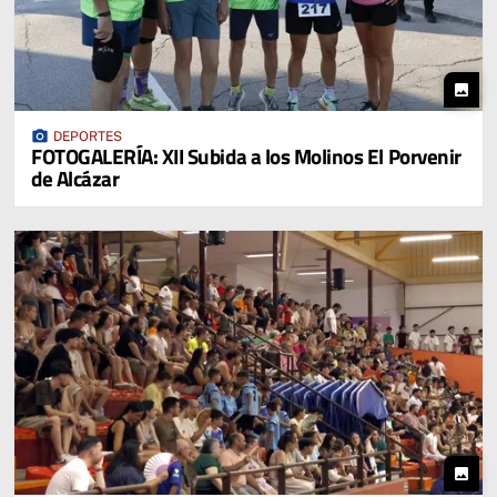
photo
photo_camera
DEPORTES
FOTOGALERÍA: XII Subida a los Molinos El Porvenir
de Alcázar
photo