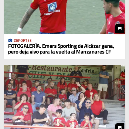
photo
photo_camera
DEPORTES
FOTOGALERÍA. Emers Sporting de Alcázar gana,
pero deja vivo para la vuelta al Manzanares CF
photo