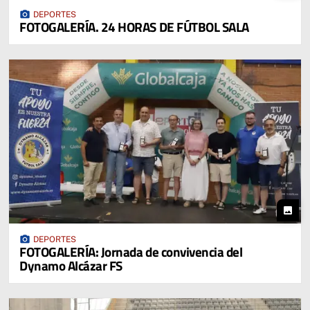
photo_camera
DEPORTES
FOTOGALERÍA. 24 HORAS DE FÚTBOL SALA
photo
photo_camera
DEPORTES
FOTOGALERÍA: Jornada de convivencia del
Dynamo Alcázar FS