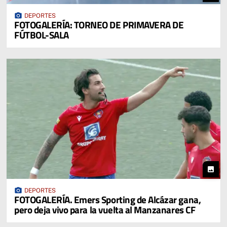
photo_camera
DEPORTES
FOTOGALERÍA: TORNEO DE PRIMAVERA DE
FÚTBOL-SALA
photo
photo_camera
DEPORTES
FOTOGALERÍA. Emers Sporting de Alcázar gana,
pero deja vivo para la vuelta al Manzanares CF