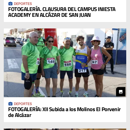
photo_camera
DEPORTES
FOTOGALERÍA. CLAUSURA DEL CAMPUS INIESTA
ACADEMY EN ALCÁZAR DE SAN JUAN
photo
photo_camera
DEPORTES
FOTOGALERÍA: XII Subida a los Molinos El Porvenir
de Alcázar