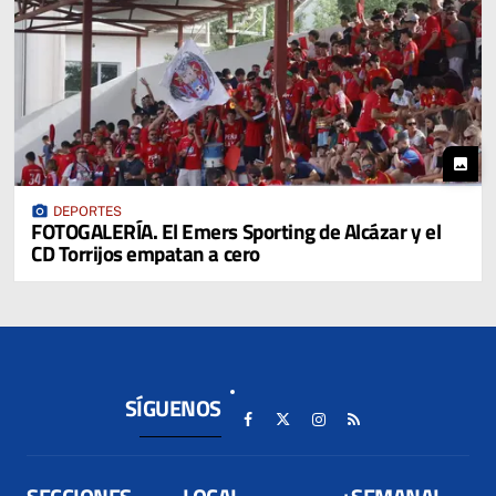
photo
photo_camera
DEPORTES
FOTOGALERÍA. El Emers Sporting de Alcázar y el
CD Torrijos empatan a cero
SÍGUENOS