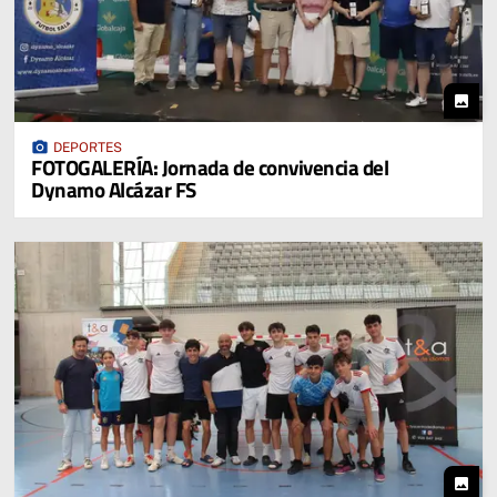
photo
photo_camera
DEPORTES
FOTOGALERÍA: Jornada de convivencia del
Dynamo Alcázar FS
photo