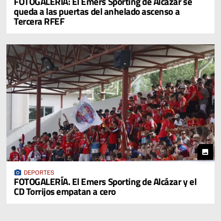
FOTOGALERÍA: El Emers Sporting de Alcázar se
queda a las puertas del anhelado ascenso a
Tercera RFEF
photo
photo_camera
DEPORTES
FOTOGALERÍA. El Emers Sporting de Alcázar y el
CD Torrijos empatan a cero