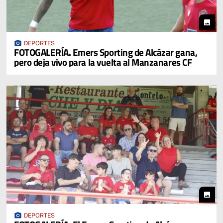
photo
photo_camera
DEPORTES
FOTOGALERÍA. Emers Sporting de Alcázar gana,
pero deja vivo para la vuelta al Manzanares CF
photo
photo_camera
DEPORTES