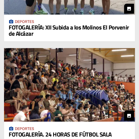
photo
photo_camera
DEPORTES
FOTOGALERÍA: XII Subida a los Molinos El Porvenir
de Alcázar
photo
photo_camera
DEPORTES
FOTOGALERÍA. 24 HORAS DE FÚTBOL SALA