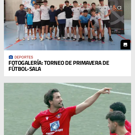
photo
photo_camera
DEPORTES
FOTOGALERÍA: TORNEO DE PRIMAVERA DE
FÚTBOL-SALA