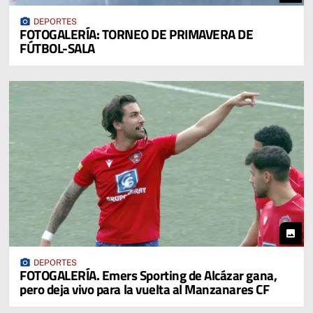
photo_camera
DEPORTES
FOTOGALERÍA: TORNEO DE PRIMAVERA DE
FÚTBOL-SALA
photo
photo_camera
DEPORTES
FOTOGALERÍA. Emers Sporting de Alcázar gana,
pero deja vivo para la vuelta al Manzanares CF