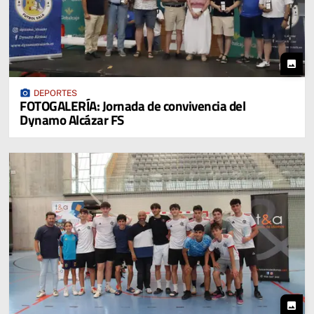
photo
photo_camera
DEPORTES
FOTOGALERÍA: Jornada de convivencia del
Dynamo Alcázar FS
photo