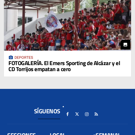
photo
photo_camera
DEPORTES
FOTOGALERÍA. El Emers Sporting de Alcázar y el
CD Torrijos empatan a cero
SÍGUENOS