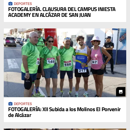
photo_camera
DEPORTES
FOTOGALERÍA. CLAUSURA DEL CAMPUS INIESTA
ACADEMY EN ALCÁZAR DE SAN JUAN
photo
photo_camera
DEPORTES
FOTOGALERÍA: XII Subida a los Molinos El Porvenir
de Alcázar