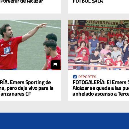
 Porvenir de Alcázar
FÚTBOL SALA
photo
photo_camera
DEPORTES
ÍA. Emers Sporting de
FOTOGALERÍA: El Emers S
a, pero deja vivo para la
Alcázar se queda a las pu
Manzanares CF
anhelado ascenso a Terc