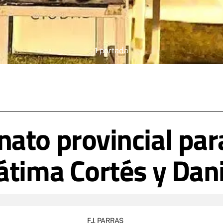
1 portada
ato provincial par
átima Cortés y Dan
F.J. PARRAS