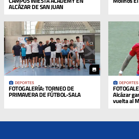
CAMPUS INIESTA ACADEMY EN
Molinos El
ALCÁZAR DE SAN JUAN
photo
photo_camera
photo_camera
DEPORTES
DEPORTES
FOTOGALERÍA: TORNEO DE
FOTOGALER
PRIMAVERA DE FÚTBOL-SALA
Alcázar gan
vuelta al 