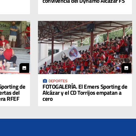
convivencia del Dynamo Alcázar FS
photo
photo
photo_camera
DEPORTES
porting de
FOTOGALERÍA. El Emers Sporting de
ertas del
Alcázar y el CD Torrijos empatan a
era RFEF
cero