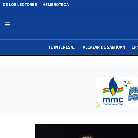
DE LOS LECTORES
HEMEROTECA
menu
TE INTERESA...
ALCÁZAR DE SAN JUAN
CA