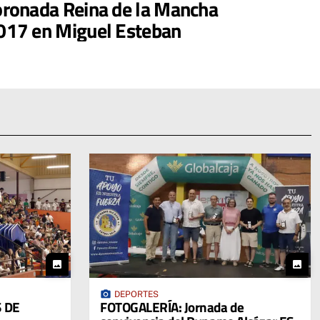
oronada Reina de la Mancha
017 en Miguel Esteban
photo
photo
photo_camera
DEPORTES
 DE
FOTOGALERÍA: Jornada de