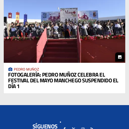
photo
photo_camera
PEDRO MUÑOZ
FOTOGALERÍA: PEDRO MUÑOZ CELEBRA EL
FESTIVAL DEL MAYO MANCHEGO SUSPENDIDO EL
DÍA 1
SÍGUENOS