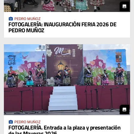
photo
photo_camera
PEDRO MUÑOZ
FOTOGALERÍA: INAUGURACIÓN FERIA 2026 DE
PEDRO MUÑOZ
photo
photo_camera
PEDRO MUÑOZ
FOTOGALERÍA. Entrada a la plaza y presentación
de las Mayeras 2026