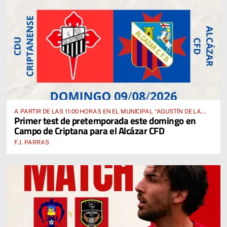
A PARTIR DE LAS 11:00 HORAS EN EL MUNICIPAL “AGUSTÍN DE LA
Primer test de pretemporada este domingo en
FUENTE” ANTE EL CUD CRIPTANENSE
Campo de Criptana para el Alcázar CFD
F.J. PARRAS