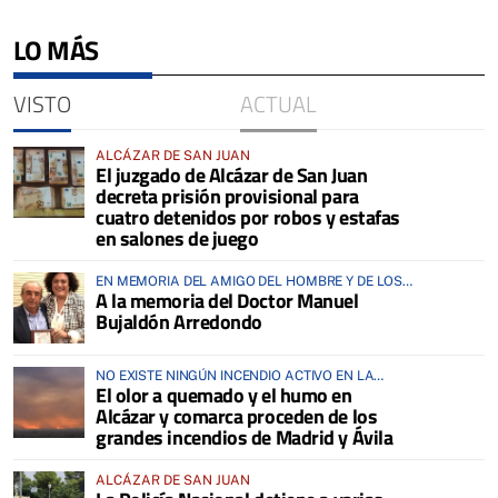
LO MÁS
VISTO
ACTUAL
ALCÁZAR DE SAN JUAN
El juzgado de Alcázar de San Juan
decreta prisión provisional para
cuatro detenidos por robos y estafas
en salones de juego
EN MEMORIA DEL AMIGO DEL HOMBRE Y DE LOS
A la memoria del Doctor Manuel
ANIMALES
Bujaldón Arredondo
NO EXISTE NINGÚN INCENDIO ACTIVO EN LA
El olor a quemado y el humo en
COMARCA
Alcázar y comarca proceden de los
grandes incendios de Madrid y Ávila
ALCÁZAR DE SAN JUAN