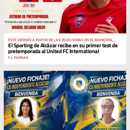
ESTE VIERNES A PARTIR DE LAS 20:30 HORAS EN EL MUNICIPAL
El Sporting de Alcázar recibe en su primer test de
“MANUEL DELGADO MECO”
pretemporada al United FC International
F.J. PARRAS