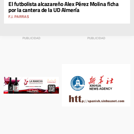
El futbolista alcazareño Alex Pérez Molina ficha
ALCÁZAR DE SAN JUAN
por la cantera de la UD Almería
F.J. PARRAS