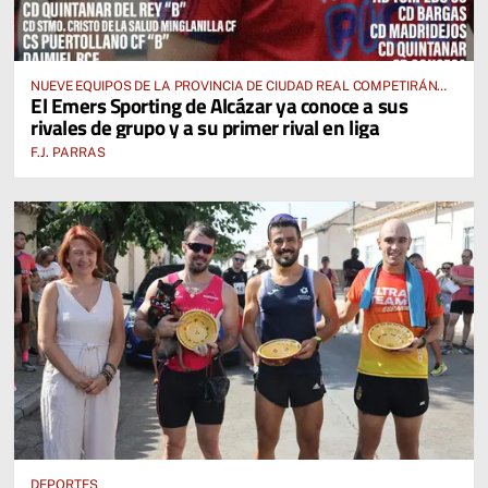
NUEVE EQUIPOS DE LA PROVINCIA DE CIUDAD REAL COMPETIRÁN
El Emers Sporting de Alcázar ya conoce a sus
EN EL GRUPO I DE LA PREFERENTE
rivales de grupo y a su primer rival en liga
F.J. PARRAS
DEPORTES