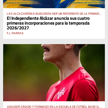
LAS ALCAZAREÑAS BUSCARÁN SER UN REFERENTE DE LA PRIMERA
El Independiente Alcázar anuncia sus cuatro
AUTONÓMICA PREFERENTE FEMENINA
primeras incorporaciones para la temporada
2026/2027
F.J. PARRAS
JUGADOR CRIADO Y FORMADO EN LA ESCUELA DE FÚTBOL BASE DE