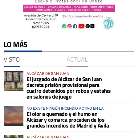
LO MÁS
VISTO
ACTUAL
ALCÁZAR DE SAN JUAN
El juzgado de Alcázar de San Juan
decreta prisión provisional para
cuatro detenidos por robos y estafas
en salones de juego
NO EXISTE NINGÚN INCENDIO ACTIVO EN LA
El olor a quemado y el humo en
COMARCA
Alcázar y comarca proceden de los
grandes incendios de Madrid y Ávila
ALCÁZAR DE SAN JUAN