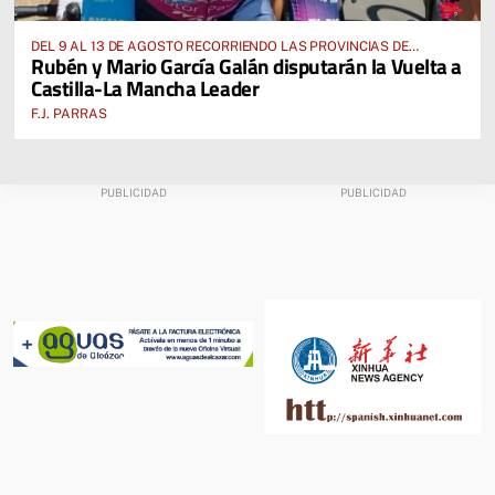
DEL 9 AL 13 DE AGOSTO RECORRIENDO LAS PROVINCIAS DE
Rubén y Mario García Galán disputarán la Vuelta a
CUENCA, ALBACETE, TOLEDO Y CIUDAD REAL
Castilla-La Mancha Leader
F.J. PARRAS