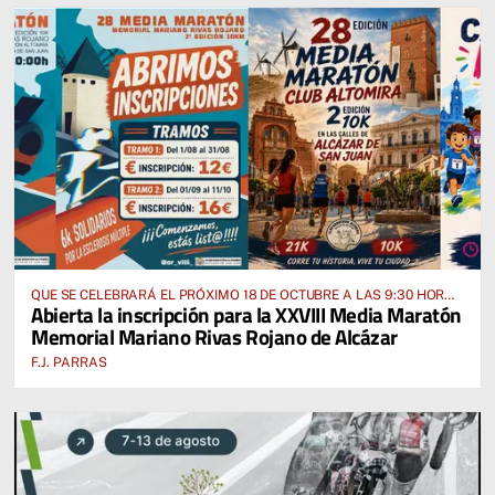
QUE SE CELEBRARÁ EL PRÓXIMO 18 DE OCTUBRE A LAS 9:30 HORAS
Abierta la inscripción para la XXVIII Media Maratón
DESDE EL PABELLÓN VICENTE PANIAGUA
Memorial Mariano Rivas Rojano de Alcázar
F.J. PARRAS