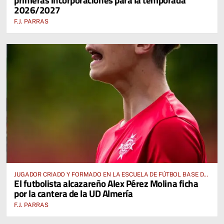
2026/2027
F.J. PARRAS
JUGADOR CRIADO Y FORMADO EN LA ESCUELA DE FÚTBOL BASE DE
El futbolista alcazareño Alex Pérez Molina ficha
ALCÁZAR DE SAN JUAN
por la cantera de la UD Almería
F.J. PARRAS