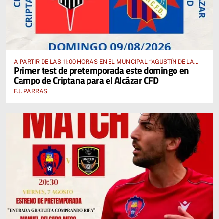
A PARTIR DE LAS 11:00 HORAS EN EL MUNICIPAL “AGUSTÍN DE LA
Primer test de pretemporada este domingo en
FUENTE” ANTE EL CUD CRIPTANENSE
Campo de Criptana para el Alcázar CFD
F.J. PARRAS