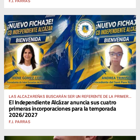
F.J. PARRAS
LAS ALCAZAREÑAS BUSCARÁN SER UN REFERENTE DE LA PRIMERA
El Independiente Alcázar anuncia sus cuatro
AUTONÓMICA PREFERENTE FEMENINA
primeras incorporaciones para la temporada
2026/2027
F.J. PARRAS