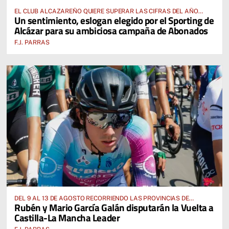
EL CLUB ALCAZAREÑO QUIERE SUPERAR LAS CIFRAS DEL AÑO
Un sentimiento, eslogan elegido por el Sporting de
PASADO E INCLUSO DUPLICARLAS
Alcázar para su ambiciosa campaña de Abonados
F.J. PARRAS
DEL 9 AL 13 DE AGOSTO RECORRIENDO LAS PROVINCIAS DE
Rubén y Mario García Galán disputarán la Vuelta a
CUENCA, ALBACETE, TOLEDO Y CIUDAD REAL
Castilla-La Mancha Leader