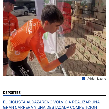
photo_camera
Adrián Lizano
DEPORTES
EL CICLISTA ALCAZAREÑO VOLVIÓ A REALIZAR UNA
GRAN CARRERA Y UNA DESTACADA COMPETICIÓN