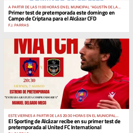
A PARTIR DE LAS 11:00 HORAS EN EL MUNICIPAL “AGUSTÍN DE LA
Primer test de pretemporada este domingo en
FUENTE” ANTE EL CUD CRIPTANENSE
Campo de Criptana para el Alcázar CFD
F.J. PARRAS
ESTE VIERNES A PARTIR DE LAS 20:30 HORAS EN EL MUNICIPAL
El Sporting de Alcázar recibe en su primer test de
“MANUEL DELGADO MECO”
pretemporada al United FC International