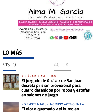
LO MÁS
VISTO
ACTUAL
ALCÁZAR DE SAN JUAN
El juzgado de Alcázar de San Juan
decreta prisión provisional para
cuatro detenidos por robos y estafas
en salones de juego
NO EXISTE NINGÚN INCENDIO ACTIVO EN LA
El olor a quemado y el humo en
COMARCA