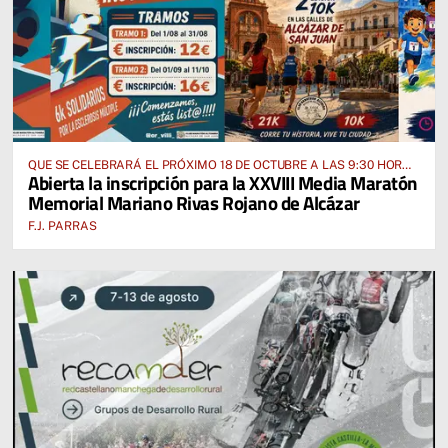
QUE SE CELEBRARÁ EL PRÓXIMO 18 DE OCTUBRE A LAS 9:30 HORAS
Abierta la inscripción para la XXVIII Media Maratón
DESDE EL PABELLÓN VICENTE PANIAGUA
Memorial Mariano Rivas Rojano de Alcázar
F.J. PARRAS