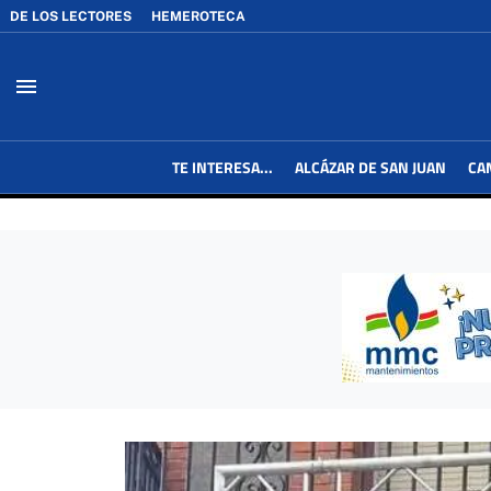
DE LOS LECTORES
HEMEROTECA
menu
TE INTERESA...
ALCÁZAR DE SAN JUAN
CA