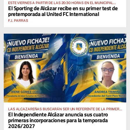
ESTE VIERNES A PARTIR DE LAS 20:30 HORAS EN EL MUNICIPAL
El Sporting de Alcázar recibe en su primer test de
“MANUEL DELGADO MECO”
pretemporada al United FC International
F.J. PARRAS
LAS ALCAZAREÑAS BUSCARÁN SER UN REFERENTE DE LA PRIMERA
El Independiente Alcázar anuncia sus cuatro
AUTONÓMICA PREFERENTE FEMENINA
primeras incorporaciones para la temporada
2026/2027