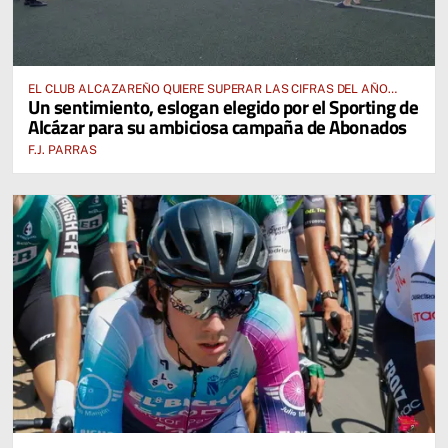
EL CLUB ALCAZAREÑO QUIERE SUPERAR LAS CIFRAS DEL AÑO
Un sentimiento, eslogan elegido por el Sporting de
PASADO E INCLUSO DUPLICARLAS
Alcázar para su ambiciosa campaña de Abonados
F.J. PARRAS