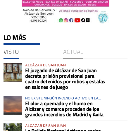
LO MÁS
VISTO
ACTUAL
ALCÁZAR DE SAN JUAN
El juzgado de Alcázar de San Juan
decreta prisión provisional para
cuatro detenidos por robos y estafas
en salones de juego
NO EXISTE NINGÚN INCENDIO ACTIVO EN LA
El olor a quemado y el humo en
COMARCA
Alcázar y comarca proceden de los
grandes incendios de Madrid y Ávila
ALCÁZAR DE SAN JUAN
La Policía Nacional detiene a varias