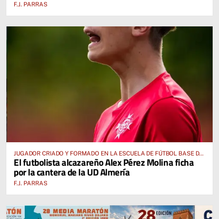
F.J. PARRAS
JUGADOR CRIADO Y FORMADO EN LA ESCUELA DE FÚTBOL BASE DE
El futbolista alcazareño Alex Pérez Molina ficha
ALCÁZAR DE SAN JUAN
por la cantera de la UD Almería
F.J. PARRAS