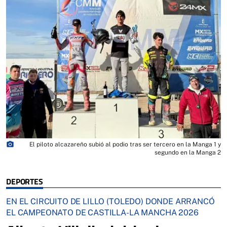
photo_camera
El piloto alcazareño subió al podio tras ser tercero en la Manga 1 y
segundo en la Manga 2
DEPORTES
EN EL CIRCUITO DE LILLO (TOLEDO) DONDE ARRANCÓ
EL CAMPEONATO DE CASTILLA-LA MANCHA 2026