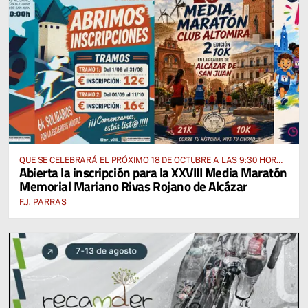
QUE SE CELEBRARÁ EL PRÓXIMO 18 DE OCTUBRE A LAS 9:30 HORAS
Abierta la inscripción para la XXVIII Media Maratón
DESDE EL PABELLÓN VICENTE PANIAGUA
Memorial Mariano Rivas Rojano de Alcázar
F.J. PARRAS