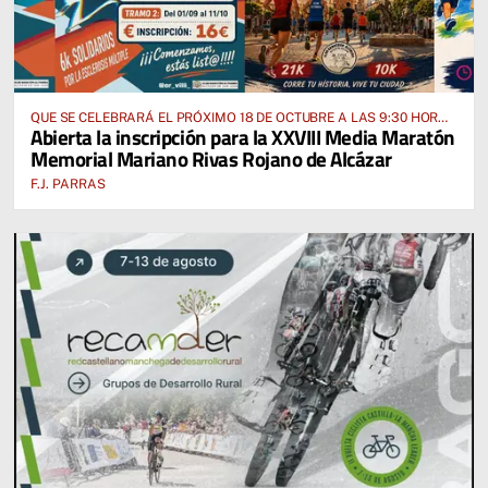
QUE SE CELEBRARÁ EL PRÓXIMO 18 DE OCTUBRE A LAS 9:30 HORAS
Abierta la inscripción para la XXVIII Media Maratón
DESDE EL PABELLÓN VICENTE PANIAGUA
Memorial Mariano Rivas Rojano de Alcázar
F.J. PARRAS