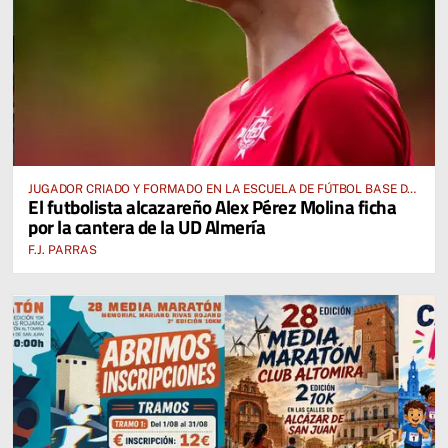
JUGADOR CRIADO Y FORMADO EN LA ESCUELA DE FÚTBOL BASE DE
El futbolista alcazareño Alex Pérez Molina ficha
ALCÁZAR DE SAN JUAN
por la cantera de la UD Almería
F.J. PARRAS