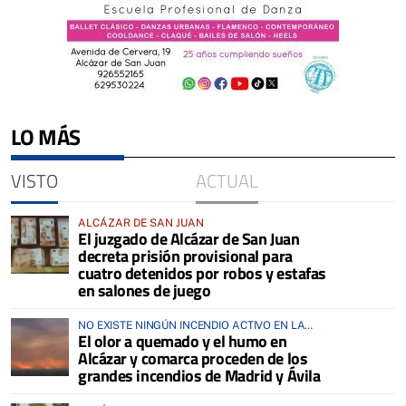
LO MÁS
VISTO
ACTUAL
ALCÁZAR DE SAN JUAN
El juzgado de Alcázar de San Juan
decreta prisión provisional para
cuatro detenidos por robos y estafas
en salones de juego
NO EXISTE NINGÚN INCENDIO ACTIVO EN LA
El olor a quemado y el humo en
COMARCA
Alcázar y comarca proceden de los
grandes incendios de Madrid y Ávila