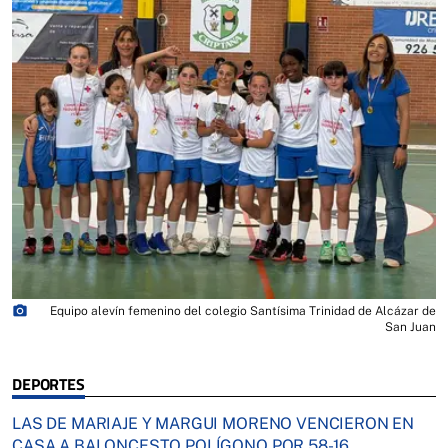
photo_camera
Equipo alevín femenino del colegio Santísima Trinidad de Alcázar de
San Juan
DEPORTES
LAS DE MARIAJE Y MARGUI MORENO VENCIERON EN
CASA A BALONCESTO POLÍGONO POR 58-16