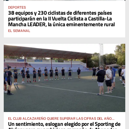
DEPORTES
38 equipos y 230 ciclistas de diferentes países
participarán en la II Vuelta Ciclista a Castilla-La
Mancha LEADER, la única eminentemente rural
EL SEMANAL
EL CLUB ALCAZAREÑO QUIERE SUPERAR LAS CIFRAS DEL AÑO
Un sentimiento, eslogan elegido por el Sporting de
PASADO E INCLUSO DUPLICARLAS