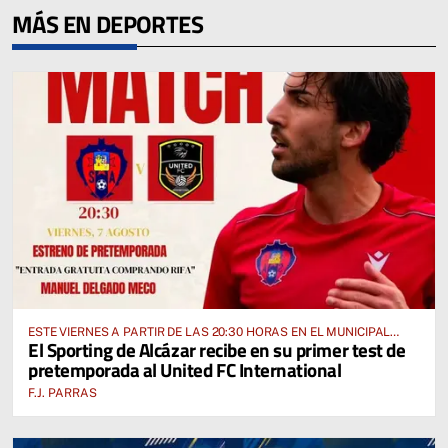
MÁS EN DEPORTES
ESTE VIERNES A PARTIR DE LAS 20:30 HORAS EN EL MUNICIPAL
El Sporting de Alcázar recibe en su primer test de
“MANUEL DELGADO MECO”
pretemporada al United FC International
F.J. PARRAS