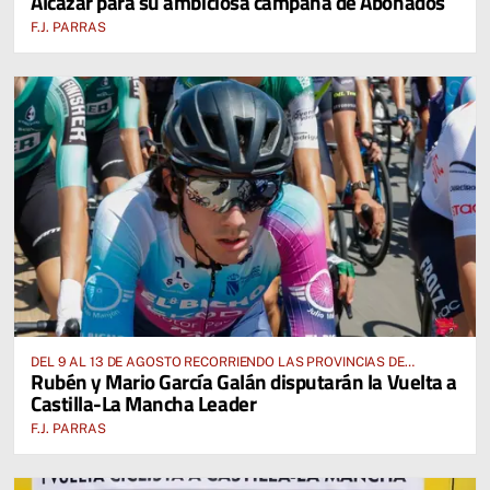
Alcázar para su ambiciosa campaña de Abonados
F.J. PARRAS
DEL 9 AL 13 DE AGOSTO RECORRIENDO LAS PROVINCIAS DE
Rubén y Mario García Galán disputarán la Vuelta a
CUENCA, ALBACETE, TOLEDO Y CIUDAD REAL
Castilla-La Mancha Leader
F.J. PARRAS