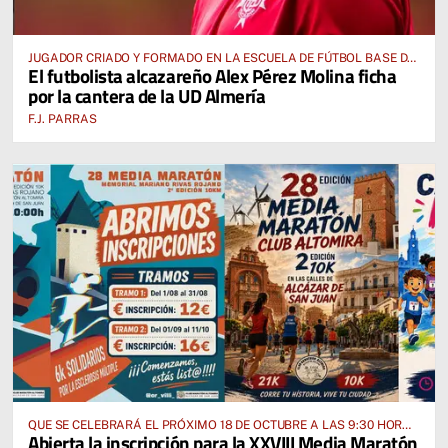
JUGADOR CRIADO Y FORMADO EN LA ESCUELA DE FÚTBOL BASE DE
El futbolista alcazareño Alex Pérez Molina ficha
ALCÁZAR DE SAN JUAN
por la cantera de la UD Almería
F.J. PARRAS
QUE SE CELEBRARÁ EL PRÓXIMO 18 DE OCTUBRE A LAS 9:30 HORAS
Abierta la inscripción para la XXVIII Media Maratón
DESDE EL PABELLÓN VICENTE PANIAGUA