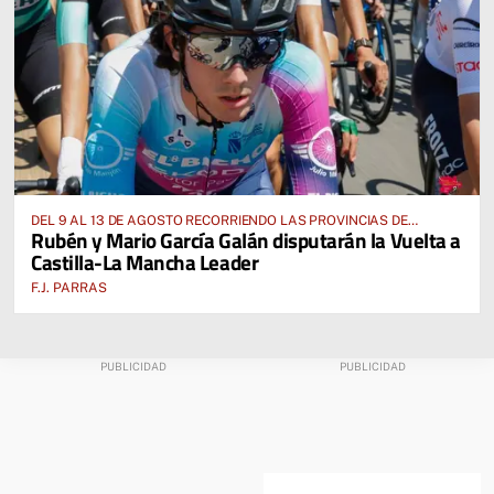
DEL 9 AL 13 DE AGOSTO RECORRIENDO LAS PROVINCIAS DE
Rubén y Mario García Galán disputarán la Vuelta a
CUENCA, ALBACETE, TOLEDO Y CIUDAD REAL
Castilla-La Mancha Leader
F.J. PARRAS