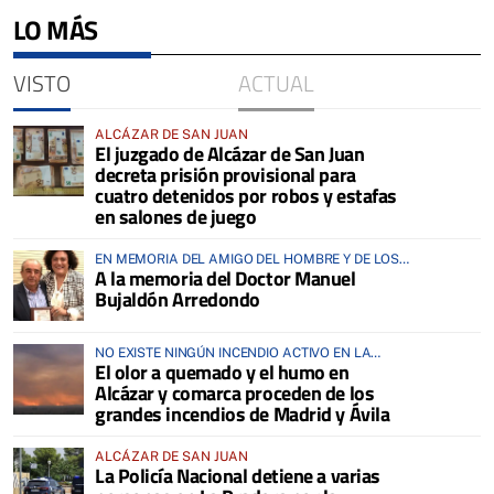
LO MÁS
VISTO
ACTUAL
ALCÁZAR DE SAN JUAN
El juzgado de Alcázar de San Juan
decreta prisión provisional para
cuatro detenidos por robos y estafas
en salones de juego
EN MEMORIA DEL AMIGO DEL HOMBRE Y DE LOS
A la memoria del Doctor Manuel
ANIMALES
Bujaldón Arredondo
NO EXISTE NINGÚN INCENDIO ACTIVO EN LA
El olor a quemado y el humo en
COMARCA
Alcázar y comarca proceden de los
grandes incendios de Madrid y Ávila
ALCÁZAR DE SAN JUAN
La Policía Nacional detiene a varias