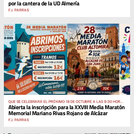
por la cantera de la UD Almería
F.J. PARRAS
QUE SE CELEBRARÁ EL PRÓXIMO 18 DE OCTUBRE A LAS 9:30 HORAS
Abierta la inscripción para la XXVIII Media Maratón
DESDE EL PABELLÓN VICENTE PANIAGUA
Memorial Mariano Rivas Rojano de Alcázar
F.J. PARRAS