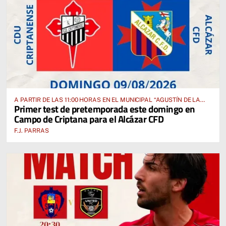
A PARTIR DE LAS 11:00 HORAS EN EL MUNICIPAL “AGUSTÍN DE LA
Primer test de pretemporada este domingo en
FUENTE” ANTE EL CUD CRIPTANENSE
Campo de Criptana para el Alcázar CFD
F.J. PARRAS