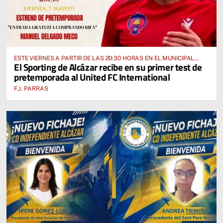
ESTE VIERNES A PARTIR DE LAS 20:30 HORAS EN EL MUNICIPAL
El Sporting de Alcázar recibe en su primer test de
“MANUEL DELGADO MECO”
pretemporada al United FC International
F.J. PARRAS