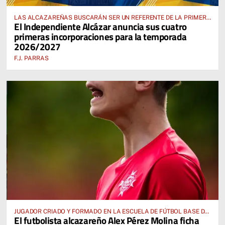
LAS ALCAZAREÑAS BUSCARÁN SER UN REFERENTE DE LA PRIMERA
El Independiente Alcázar anuncia sus cuatro
AUTONÓMICA PREFERENTE FEMENINA
primeras incorporaciones para la temporada
2026/2027
F.J. PARRAS
JUGADOR CRIADO Y FORMADO EN LA ESCUELA DE FÚTBOL BASE DE
El futbolista alcazareño Alex Pérez Molina ficha
ALCÁZAR DE SAN JUAN