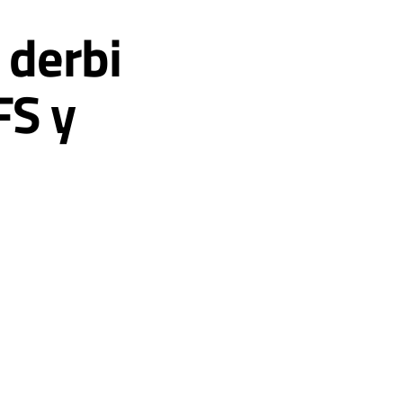
 derbi
FS y