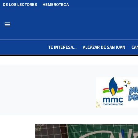
DE LOS LECTORES
HEMEROTECA
menu
TE INTERESA...
ALCÁZAR DE SAN JUAN
CA