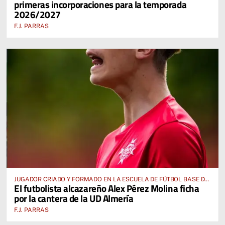
primeras incorporaciones para la temporada
2026/2027
F.J. PARRAS
JUGADOR CRIADO Y FORMADO EN LA ESCUELA DE FÚTBOL BASE DE
El futbolista alcazareño Alex Pérez Molina ficha
ALCÁZAR DE SAN JUAN
por la cantera de la UD Almería
F.J. PARRAS