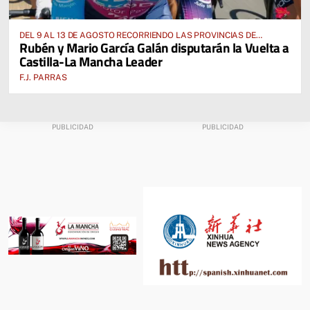
DEL 9 AL 13 DE AGOSTO RECORRIENDO LAS PROVINCIAS DE
Rubén y Mario García Galán disputarán la Vuelta a
CUENCA, ALBACETE, TOLEDO Y CIUDAD REAL
Castilla-La Mancha Leader
F.J. PARRAS