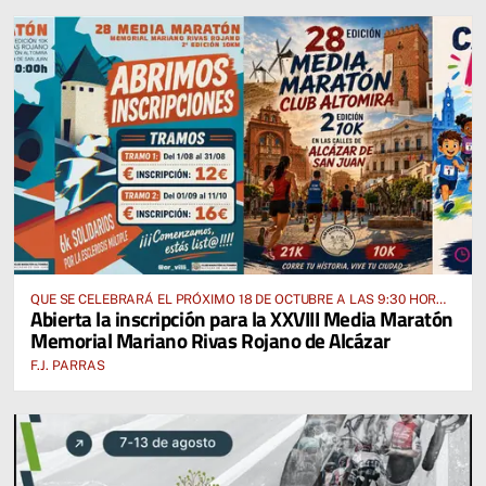
QUE SE CELEBRARÁ EL PRÓXIMO 18 DE OCTUBRE A LAS 9:30 HORAS
Abierta la inscripción para la XXVIII Media Maratón
DESDE EL PABELLÓN VICENTE PANIAGUA
Memorial Mariano Rivas Rojano de Alcázar
F.J. PARRAS