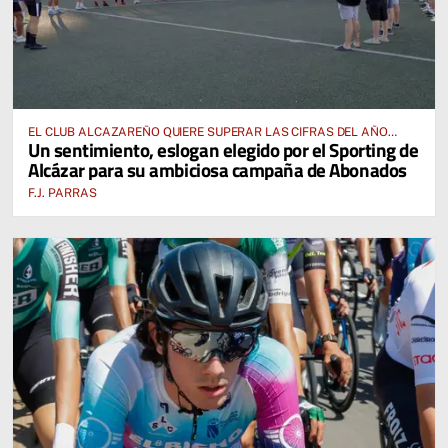
EL CLUB ALCAZAREÑO QUIERE SUPERAR LAS CIFRAS DEL AÑO
Un sentimiento, eslogan elegido por el Sporting de
PASADO E INCLUSO DUPLICARLAS
Alcázar para su ambiciosa campaña de Abonados
F.J. PARRAS