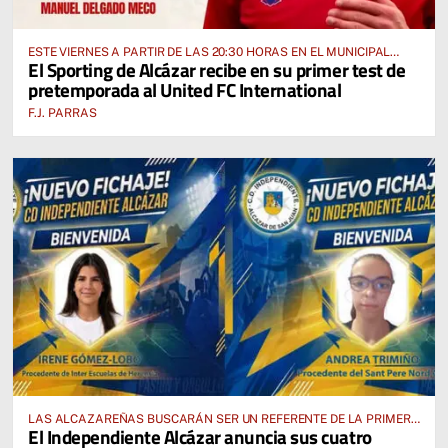
ESTE VIERNES A PARTIR DE LAS 20:30 HORAS EN EL MUNICIPAL
El Sporting de Alcázar recibe en su primer test de
“MANUEL DELGADO MECO”
pretemporada al United FC International
F.J. PARRAS
LAS ALCAZAREÑAS BUSCARÁN SER UN REFERENTE DE LA PRIMERA
El Independiente Alcázar anuncia sus cuatro
AUTONÓMICA PREFERENTE FEMENINA