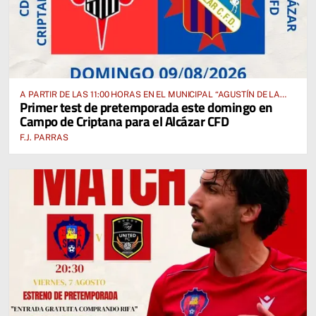
A PARTIR DE LAS 11:00 HORAS EN EL MUNICIPAL “AGUSTÍN DE LA
Primer test de pretemporada este domingo en
FUENTE” ANTE EL CUD CRIPTANENSE
Campo de Criptana para el Alcázar CFD
F.J. PARRAS