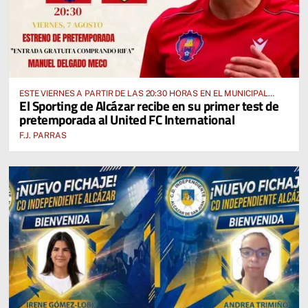
ESTE VIERNES A PARTIR DE LAS 20:30 HORAS EN EL MUNICIPAL
El Sporting de Alcázar recibe en su primer test de
“MANUEL DELGADO MECO”
pretemporada al United FC International
F.J. PARRAS