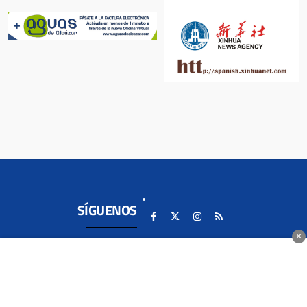
SÍGUENOS
×
SECCIONES
LOCAL
+SEMANAL
TE INTERESA...
ALCÁZAR DE
ENTREVISTAS