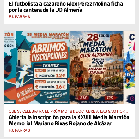
El futbolista alcazareño Alex Pérez Molina ficha
ALCÁZAR DE SAN JUAN
por la cantera de la UD Almería
F.J. PARRAS
QUE SE CELEBRARÁ EL PRÓXIMO 18 DE OCTUBRE A LAS 9:30 HORAS
Abierta la inscripción para la XXVIII Media Maratón
DESDE EL PABELLÓN VICENTE PANIAGUA
Memorial Mariano Rivas Rojano de Alcázar
F.J. PARRAS