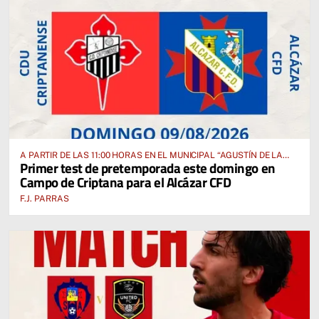
A PARTIR DE LAS 11:00 HORAS EN EL MUNICIPAL “AGUSTÍN DE LA
Primer test de pretemporada este domingo en
FUENTE” ANTE EL CUD CRIPTANENSE
Campo de Criptana para el Alcázar CFD
F.J. PARRAS