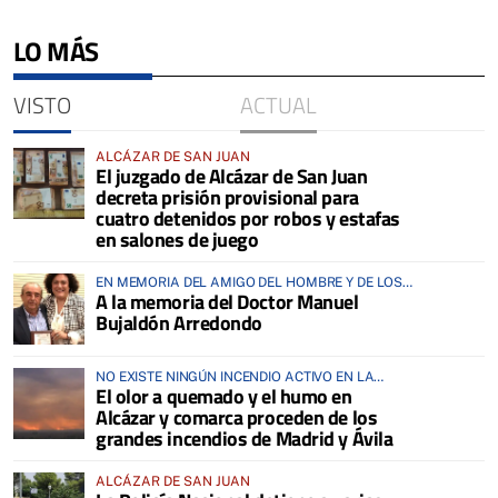
LO MÁS
VISTO
ACTUAL
ALCÁZAR DE SAN JUAN
El juzgado de Alcázar de San Juan
decreta prisión provisional para
cuatro detenidos por robos y estafas
en salones de juego
EN MEMORIA DEL AMIGO DEL HOMBRE Y DE LOS
A la memoria del Doctor Manuel
ANIMALES
Bujaldón Arredondo
NO EXISTE NINGÚN INCENDIO ACTIVO EN LA
El olor a quemado y el humo en
COMARCA
Alcázar y comarca proceden de los
grandes incendios de Madrid y Ávila
ALCÁZAR DE SAN JUAN