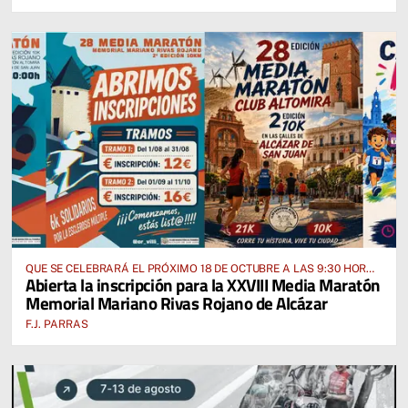
QUE SE CELEBRARÁ EL PRÓXIMO 18 DE OCTUBRE A LAS 9:30 HORAS
Abierta la inscripción para la XXVIII Media Maratón
DESDE EL PABELLÓN VICENTE PANIAGUA
Memorial Mariano Rivas Rojano de Alcázar
F.J. PARRAS