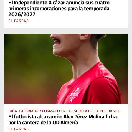
El Independiente Alcázar anuncia sus cuatro
AUTONÓMICA PREFERENTE FEMENINA
primeras incorporaciones para la temporada
2026/2027
F.J. PARRAS
JUGADOR CRIADO Y FORMADO EN LA ESCUELA DE FÚTBOL BASE DE
El futbolista alcazareño Alex Pérez Molina ficha
ALCÁZAR DE SAN JUAN
por la cantera de la UD Almería
F.J. PARRAS