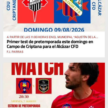
A PARTIR DE LAS 11:00 HORAS EN EL MUNICIPAL “AGUSTÍN DE LA
Primer test de pretemporada este domingo en
FUENTE” ANTE EL CUD CRIPTANENSE
Campo de Criptana para el Alcázar CFD
F.J. PARRAS