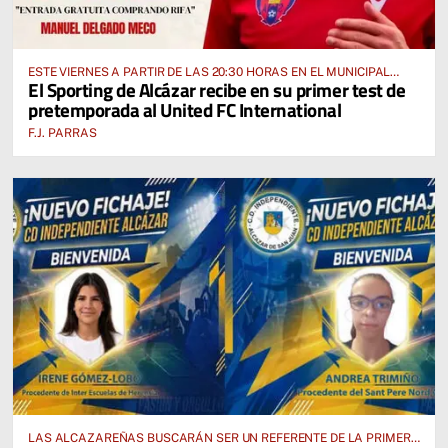
ESTE VIERNES A PARTIR DE LAS 20:30 HORAS EN EL MUNICIPAL
El Sporting de Alcázar recibe en su primer test de
“MANUEL DELGADO MECO”
pretemporada al United FC International
F.J. PARRAS
LAS ALCAZAREÑAS BUSCARÁN SER UN REFERENTE DE LA PRIMERA