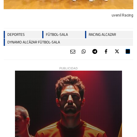
uvenil Racing
DEPORTES
FÚTBOL-SALA
RACING ALCAZAR
DYNAMO ALCÁZAR FÚTBOL-SALA