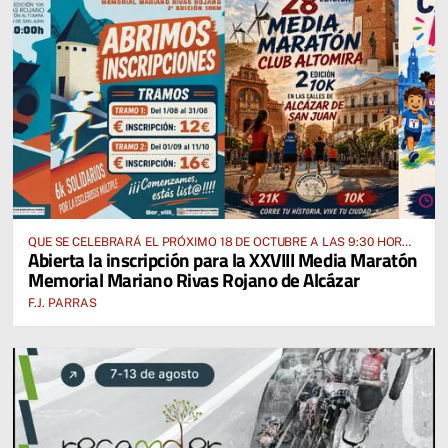
QUE SE CELEBRARÁ EL PRÓXIMO 18 DE OCTUBRE A LAS 9:30 HORAS
Abierta la inscripción para la XXVIII Media Maratón
DESDE EL PABELLÓN VICENTE PANIAGUA
Memorial Mariano Rivas Rojano de Alcázar
F.J. PARRAS