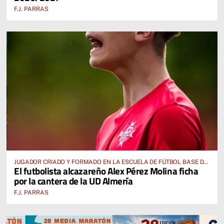
F.J. PARRAS
JUGADOR CRIADO Y FORMADO EN LA ESCUELA DE FÚTBOL BASE DE
El futbolista alcazareño Alex Pérez Molina ficha
ALCÁZAR DE SAN JUAN
por la cantera de la UD Almería
F.J. PARRAS