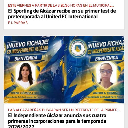
ESTE VIERNES A PARTIR DE LAS 20:30 HORAS EN EL MUNICIPAL
El Sporting de Alcázar recibe en su primer test de
“MANUEL DELGADO MECO”
pretemporada al United FC International
F.J. PARRAS
LAS ALCAZAREÑAS BUSCARÁN SER UN REFERENTE DE LA PRIMERA
El Independiente Alcázar anuncia sus cuatro
AUTONÓMICA PREFERENTE FEMENINA
primeras incorporaciones para la temporada
2026/2027