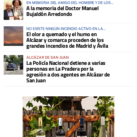
EN MEMORIA DEL AMIGO DEL HOMBRE Y DE LOS
A la memoria del Doctor Manuel
ANIMALES
Bujaldón Arredondo
NO EXISTE NINGÚN INCENDIO ACTIVO EN LA
El olor a quemado y el humo en
COMARCA
Alcázar y comarca proceden de los
grandes incendios de Madrid y Ávila
ALCÁZAR DE SAN JUAN
La Policía Nacional detiene a varias
personas en La Pradera por la
agresión a dos agentes en Alcázar de
San Juan