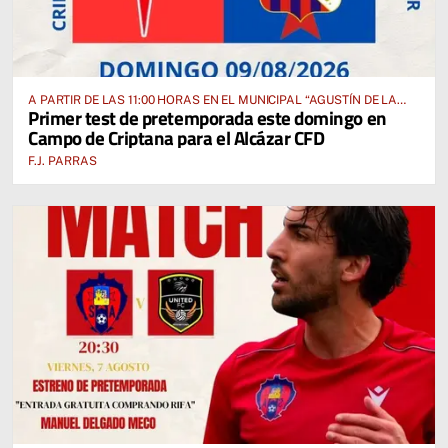
A PARTIR DE LAS 11:00 HORAS EN EL MUNICIPAL “AGUSTÍN DE LA
Primer test de pretemporada este domingo en
FUENTE” ANTE EL CUD CRIPTANENSE
Campo de Criptana para el Alcázar CFD
F.J. PARRAS