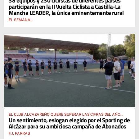
38 equipos y 230 ciclistas de diferentes países
participarán en la II Vuelta Ciclista a Castilla-La
Mancha LEADER, la única eminentemente rural
EL SEMANAL
EL CLUB ALCAZAREÑO QUIERE SUPERAR LAS CIFRAS DEL AÑO
Un sentimiento, eslogan elegido por el Sporting de
PASADO E INCLUSO DUPLICARLAS
Alcázar para su ambiciosa campaña de Abonados
F.J. PARRAS