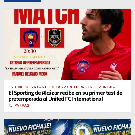
ESTE VIERNES A PARTIR DE LAS 20:30 HORAS EN EL MUNICIPAL
El Sporting de Alcázar recibe en su primer test de
“MANUEL DELGADO MECO”
pretemporada al United FC International
F.J. PARRAS