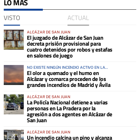
LO MÁS
VISTO
ACTUAL
ALCÁZAR DE SAN JUAN
El juzgado de Alcázar de San Juan
decreta prisión provisional para
cuatro detenidos por robos y estafas
en salones de juego
NO EXISTE NINGÚN INCENDIO ACTIVO EN LA
El olor a quemado y el humo en
COMARCA
Alcázar y comarca proceden de los
grandes incendios de Madrid y Ávila
ALCÁZAR DE SAN JUAN
La Policía Nacional detiene a varias
personas en La Pradera por la
agresión a dos agentes en Alcázar de
San Juan
ALCÁZAR DE SAN JUAN
Un incendio calcina un pino y alcanza