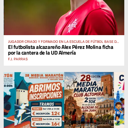
JUGADOR CRIADO Y FORMADO EN LA ESCUELA DE FÚTBOL BASE DE
El futbolista alcazareño Alex Pérez Molina ficha
ALCÁZAR DE SAN JUAN
por la cantera de la UD Almería
F.J. PARRAS