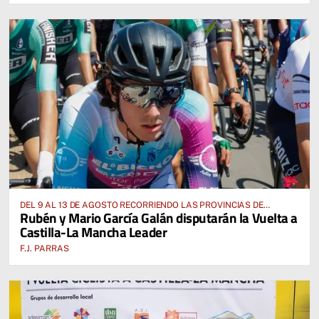
DEL 9 AL 13 DE AGOSTO RECORRIENDO LAS PROVINCIAS DE
Rubén y Mario García Galán disputarán la Vuelta a
CUENCA, ALBACETE, TOLEDO Y CIUDAD REAL
Castilla-La Mancha Leader
F.J. PARRAS