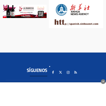
SÍGUENOS
×
SECCIONES
LOCAL
+SEMANAL
TE INTERESA...
ALCÁZAR DE
ENTREVISTAS