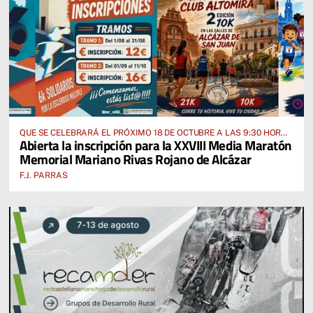
QUE SE CELEBRARÁ EL PRÓXIMO 18 DE OCTUBRE A LAS 9:30 HORAS
Abierta la inscripción para la XXVIII Media Maratón
DESDE EL PABELLÓN VICENTE PANIAGUA
Memorial Mariano Rivas Rojano de Alcázar
F.J. PARRAS