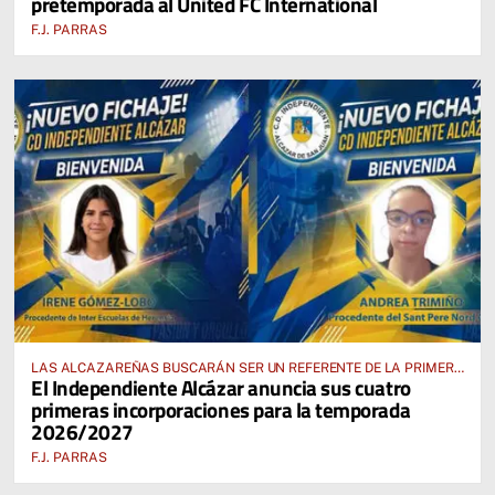
pretemporada al United FC International
F.J. PARRAS
LAS ALCAZAREÑAS BUSCARÁN SER UN REFERENTE DE LA PRIMERA
El Independiente Alcázar anuncia sus cuatro
AUTONÓMICA PREFERENTE FEMENINA
primeras incorporaciones para la temporada
2026/2027
F.J. PARRAS