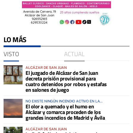
LO MÁS
VISTO
ACTUAL
ALCÁZAR DE SAN JUAN
El juzgado de Alcázar de San Juan
decreta prisión provisional para
cuatro detenidos por robos y estafas
en salones de juego
NO EXISTE NINGÚN INCENDIO ACTIVO EN LA
El olor a quemado y el humo en
COMARCA
Alcázar y comarca proceden de los
grandes incendios de Madrid y Ávila
ALCÁZAR DE SAN JUAN