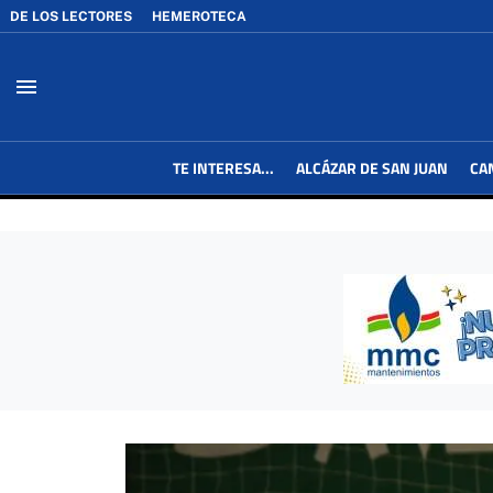
DE LOS LECTORES
HEMEROTECA
menu
TE INTERESA...
ALCÁZAR DE SAN JUAN
CA