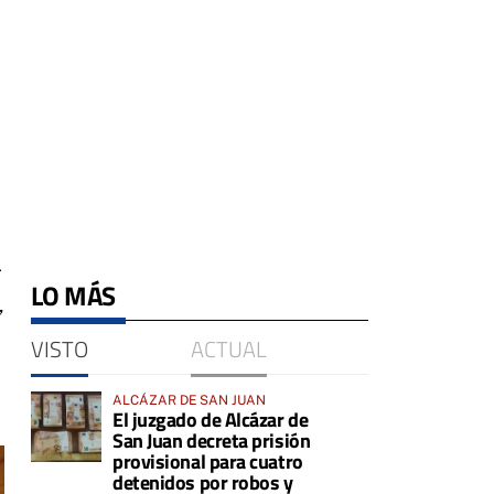
r
LO MÁS
,
VISTO
ACTUAL
ALCÁZAR DE SAN JUAN
El juzgado de Alcázar de
San Juan decreta prisión
provisional para cuatro
detenidos por robos y